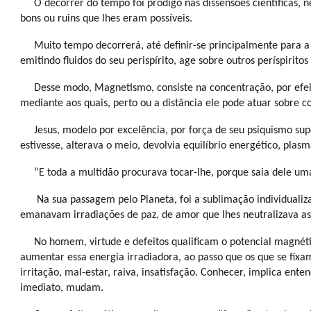
O decorrer do tempo foi pródigo nas dissensões científicas, 
bons ou ruins que lhes eram possíveis.
Muito tempo decorrerá, até definir-se principalmente para a
emitindo fluidos do seu perispírito, age sobre outros períspir
Desse modo, Magnetismo, consiste na concentração, por efei
mediante aos quais, perto ou a distância ele pode atuar sobre co
Jesus, modelo por excelência, por força de seu psiquismo su
estivesse, alterava o meio, devolvia equilíbrio energético, plas
“E toda a multidão procurava tocar-lhe, porque saia dele uma
Na sua passagem pelo Planeta, foi a sublimação individuali
emanavam irradiações de paz, de amor que lhes neutralizava as 
No homem, virtude e defeitos qualificam o potencial magné
aumentar essa energia irradiadora, ao passo que os que se fix
irritação, mal-estar, raiva, insatisfação. Conhecer, implica e
imediato, mudam.