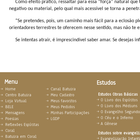
Como efeito prático, ressaltar para essa “força” natural que t
negativo ou material, pelo qual mais acessível se torna a penetr
“Se pretendes, pois, um caminho mais fácil para a eclosão pl
orientadores terrestres te oferecem nesse sentido, mas não te 
Se intentas atrair, é imprescindível saber amar. Se desejas inf
Menu
Estudos
Home
Canal Batuira
Estudos Obras Básicas
Centro Batuira
Meu Cadastro
O Livro dos Espíritos
Loja Virtual
Meus favoritos
O Livro dos Médiuns
BELE
Meus Pedidos
O Evangelho Segundo 
Mensagens
Minhas Participações
O Céu e o Inferno
Poesias
LGDP
A Gênese
Reflexões Espíritas
Coral
Estudos sobre evangel
Batuira em Coral
Evangelização Infanti