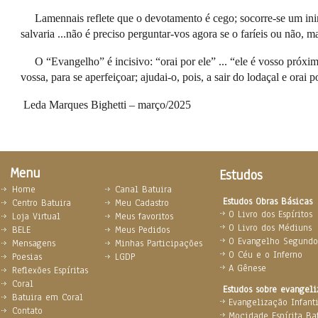
Lamennais reflete que o devotamento é cego; socorre-se um ini
salvaria ...não é preciso perguntar-vos agora se o faríeis ou não, m
O “Evangelho” é incisivo: “orai por ele” ... “ele é vosso próx
vossa, para se aperfeiçoar; ajudai-o, pois, a sair do lodaçal e orai p
Leda Marques Bighetti – março/2025
Menu
Estudos
Home
Canal Batuira
Estudos Obras Básicas
Centro Batuira
Meu Cadastro
O Livro dos Espíritos
Loja Virtual
Meus favoritos
O Livro dos Médiuns
BELE
Meus Pedidos
O Evangelho Segundo 
Mensagens
Minhas Participações
O Céu e o Inferno
Poesias
LGDP
A Gênese
Reflexões Espíritas
Coral
Estudos sobre evangel
Batuira em Coral
Evangelização Infanti
Contato
Mocidade Espírita Ba