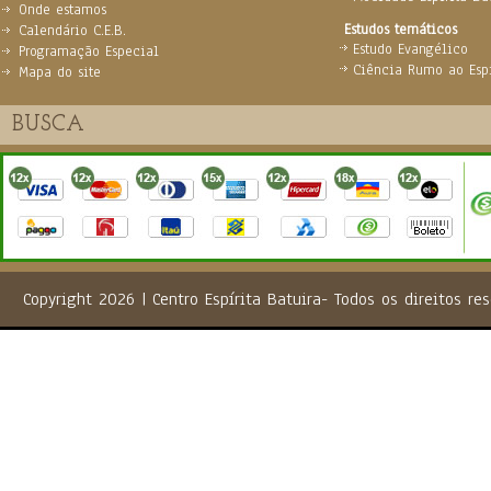
Onde estamos
Estudos temáticos
Calendário C.E.B.
Estudo Evangélico
Programação Especial
Ciência Rumo ao Espi
Mapa do site
Copyright 2026 | Centro Espírita Batuira- Todos os direito