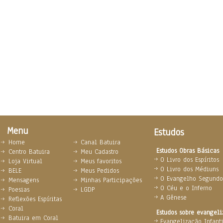
Menu
Estudos
Home
Canal Batuira
Estudos Obras Básicas
Centro Batuira
Meu Cadastro
O Livro dos Espíritos
Loja Virtual
Meus favoritos
O Livro dos Médiuns
BELE
Meus Pedidos
O Evangelho Segundo 
Mensagens
Minhas Participações
O Céu e o Inferno
Poesias
LGDP
A Gênese
Reflexões Espíritas
Coral
Estudos sobre evangel
Batuira em Coral
Evangelização Infanti