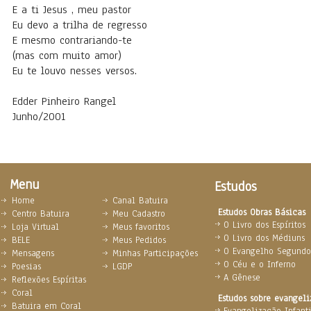
E a ti Jesus , meu pastor
Eu devo a trilha de regresso
E mesmo contrariando-te
(mas com muito amor)
Eu te louvo nesses versos.
Edder Pinheiro Rangel
Junho/2001
Menu
Estudos
Home
Canal Batuira
Estudos Obras Básicas
Centro Batuira
Meu Cadastro
O Livro dos Espíritos
Loja Virtual
Meus favoritos
O Livro dos Médiuns
BELE
Meus Pedidos
O Evangelho Segundo 
Mensagens
Minhas Participações
O Céu e o Inferno
Poesias
LGDP
A Gênese
Reflexões Espíritas
Coral
Estudos sobre evangel
Batuira em Coral