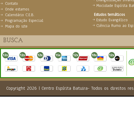
Evangelização Infanti
Contato
Mocidade Espírita Ba
Onde estamos
Estudos temáticos
Calendário C.E.B.
Estudo Evangélico
Programação Especial
Ciência Rumo ao Espi
Mapa do site
Copyright 2026 | Centro Espírita Batuira- Todos os direito