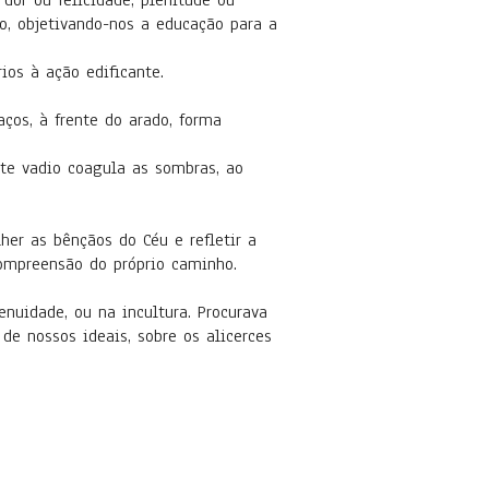
dor ou felicidade, plenitude ou
co, objetivando-nos a educação para a
ios à ação edificante.
aços, à frente do arado, forma
nte vadio coagula as sombras, ao
lher as bênçãos do Céu e refletir a
compreensão do próprio caminho.
nuidade, ou na incultura. Procurava
 de nossos ideais, sobre os alicerces