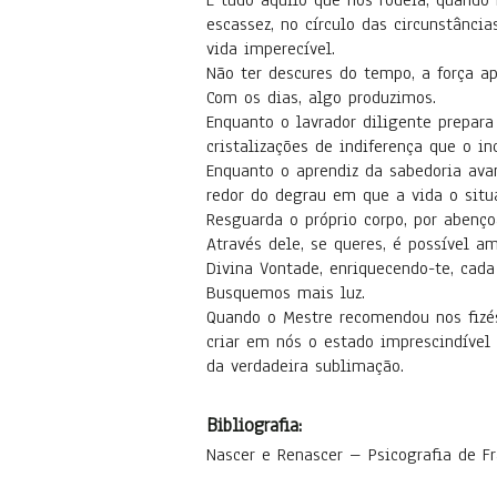
E tudo aquilo que nos rodeia, quando 
escassez, no círculo das circunstânci
vida imperecível.
Não ter descures do tempo, a força ap
Com os dias, algo produzimos.
Enquanto o lavrador diligente prepara
cristalizações de indiferença que o in
Enquanto o aprendiz da sabedoria avan
redor do degrau em que a vida o situ
Resguarda o próprio corpo, por abenç
Através dele, se queres, é possível am
Divina Vontade, enriquecendo-te, cada
Busquemos mais luz.
Quando o Mestre recomendou nos fizéss
criar em nós o estado imprescindível 
da verdadeira sublimação.
Bibliografia:
Nascer e Renascer – Psicografia de Fr