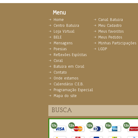
Menu
Home
Canal Batuira
Centro Batuira
Meu Cadastro
Loja Virtual
Meus favoritos
BELE
Meus Pedidos
Mensagens
Minhas Participações
Poesias
LGDP
Reflexões Espíritas
Coral
Batuira em Coral
Contato
Onde estamos
Calendário C.E.B.
Programação Especial
Mapa do site