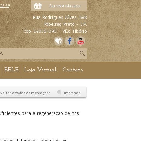
TRE-SE
!
Sua cesta está vazia
Rua Rodrigues Alves, 588
Ribeirão Preto - S.P.
Cep: 14050-090 - Vila Tibério
BELE
Loja Virtual
Contato
voltar a todas as mensagens
Imprimir
ficientes para a regeneração de nós