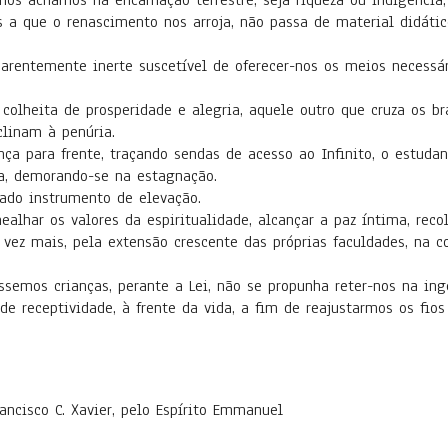
nos achamos na encarnação terrestre, seja riqueza ou indigência, 
as a que o renascimento nos arroja, não passa de material didáti
arentemente inerte suscetível de oferecer-nos os meios necessár
 colheita de prosperidade e alegria, aquele outro que cruza os br
clinam à penúria.
ça para frente, traçando sendas de acesso ao Infinito, o estuda
a, demorando-se na estagnação.
oado instrumento de elevação.
ealhar os valores da espiritualidade, alcançar a paz íntima, reco
 vez mais, pela extensão crescente das próprias faculdades, na 
emos crianças, perante a Lei, não se propunha reter-nos na inge
de receptividade, à frente da vida, a fim de reajustarmos os fios
ancisco C. Xavier, pelo Espírito Emmanuel