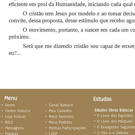
eficiente em prol da Humanidade, iniciando cada qual 
O cristão tem Jesus por modelo e ao tomar decisõ
convite, dessa proposta, desse estímulo que recebo ago
O movimento, portanto, a nascer em cada um co
próximo.
Será que me dizendo cristão sou capaz de enxer
eu?...
Menu
Estudos
Home
Canal Batuira
Estudos Obras Básicas
Centro Batuira
Meu Cadastro
O Livro dos Espíritos
Loja Virtual
Meus favoritos
O Livro dos Médiuns
BELE
Meus Pedidos
O Evangelho Segundo 
Mensagens
Minhas Participações
O Céu e o Inferno
Poesias
LGDP