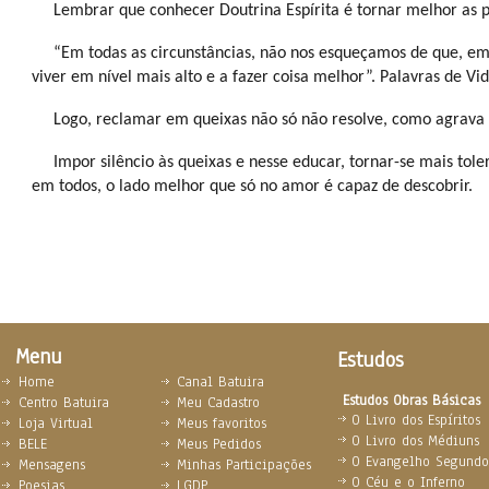
Lembrar que conhecer Doutrina Espírita é tornar melhor as 
“Em todas as circunstâncias, não nos esqueçamos de que, e
viver em nível mais alto e a fazer coisa melhor”. Palavras de Vid
Logo, reclamar em queixas não só não resolve, como agrava s
Impor silêncio às queixas e nesse educar, tornar-se mais to
em todos, o lado melhor que só no amor é capaz de descobrir.
Menu
Estudos
Home
Canal Batuira
Estudos Obras Básicas
Centro Batuira
Meu Cadastro
O Livro dos Espíritos
Loja Virtual
Meus favoritos
O Livro dos Médiuns
BELE
Meus Pedidos
O Evangelho Segundo 
Mensagens
Minhas Participações
O Céu e o Inferno
Poesias
LGDP