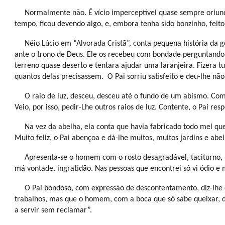
Normalmente não. É vício imperceptível quase sempre oriund
tempo, ficou devendo algo, e, embora tenha sido bonzinho, feit
Néio Lúcio em “Alvorada Cristã”, conta pequena história da 
ante o trono de Deus. Ele os recebeu com bondade perguntando 
terreno quase deserto e tentara ajudar uma laranjeira. Fizera tu
quantos delas precisassem.
O Pai sorriu satisfeito e deu-lhe n
O raio de luz, desceu, desceu até o fundo de um abismo. Com
Veio, por isso, pedir-Lhe outros raios de luz. Contente, o Pai res
Na vez da abelha, ela conta que havia fabricado todo mel que
Muito feliz, o Pai abençoa e dá-lhe muitos, muitos jardins e abel
Apresenta-se o homem com o rosto desagradável, taciturno, r
má vontade, ingratidão. Nas pessoas que encontrei só vi ódio e 
O Pai bondoso, com expressão de descontentamento, diz-lhe
trabalhos, mas que o homem, com a boca que só sabe queixar, de
a servir sem reclamar”.