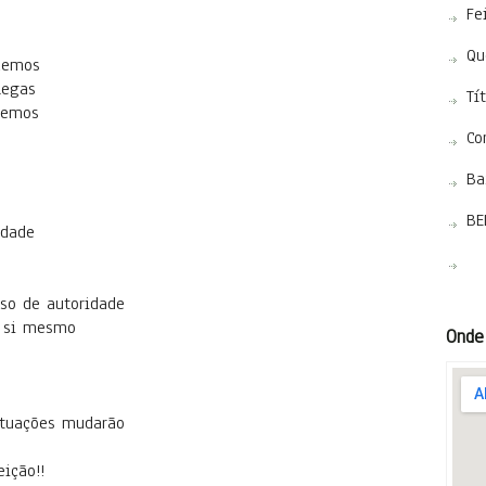
Fe
Qu
cemos
legas
Tí
uemos
Co
Ba
BE
edade
so de autoridade
a si mesmo
Onde
ituações mudarão
ição!!