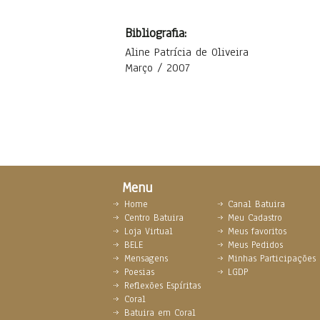
Bibliografia:
Aline Patrícia de Oliveira
Março / 2007
Menu
Home
Canal Batuira
Centro Batuira
Meu Cadastro
Loja Virtual
Meus favoritos
BELE
Meus Pedidos
Mensagens
Minhas Participações
Poesias
LGDP
Reflexões Espíritas
Coral
Batuira em Coral