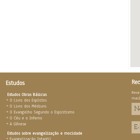
Rec
Estudos
Rece
Estudos Obras Básicas
mai
O Livro dos Espíritos
O Livro dos Médiuns
O Evangelho Segundo o Espiritismo
O Céu e o Inferno
A Gênese
Estudos sobre evangelização e mocidade
Evangelização Infantil