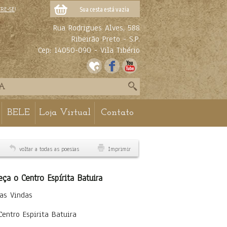
TRE-SE
!
Sua cesta está vazia
Rua Rodrigues Alves, 588
Ribeirão Preto - S.P.
Cep: 14050-090 - Vila Tibério
BELE
Loja Virtual
Contato
voltar a todas as poesias
Imprimir
ça o Centro Espírita Batuira
as Vindas
Centro Espirita Batuira