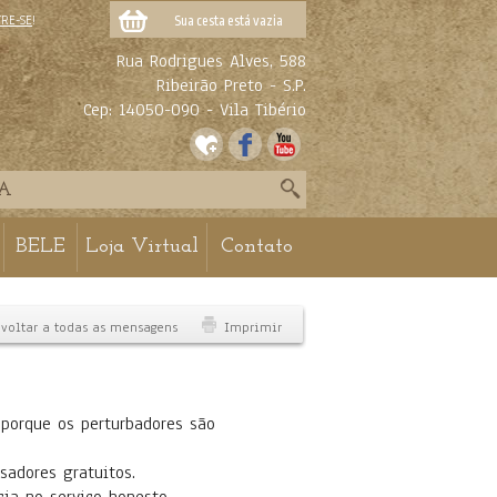
TRE-SE
!
Sua cesta está vazia
Rua Rodrigues Alves, 588
Ribeirão Preto - S.P.
Cep: 14050-090 - Vila Tibério
BELE
Loja Virtual
Contato
voltar a todas as mensagens
Imprimir
 porque os perturbadores são
sadores gratuitos.