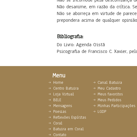
Não se incomode pela desconfiança de
Não desanime, em razão da crítica. Se
Não se aborreça em virtude de parece
prepondera acima de qualquer opinião,
Bibliografia:
Do Livro: Agenda Cristã
Psicografia de Francisco C. Xavier, pel
Menu
Home
Canal Batuira
Centro Batuira
Meu Cadastro
Loja Virtual
Meus favoritos
BELE
Meus Pedidos
Mensagens
Minhas Participações
Poesias
LGDP
Reflexões Espíritas
Coral
Batuira em Coral
Contato