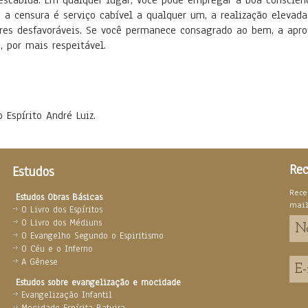
scabida. Em qualquer lugar, você pode empregar a boa consciênc
 a censura é serviço cabível a qualquer um, a realização elevada
res desfavoráveis. Se você permanece consagrado ao bem, a apro
 por mais respeitável.
o Espírito André Luiz.
Rec
Estudos
Rece
Estudos Obras Básicas
mai
O Livro dos Espíritos
O Livro dos Médiuns
O Evangelho Segundo o Espiritismo
O Céu e o Inferno
A Gênese
Estudos sobre evangelização e mocidade
Evangelização Infantil