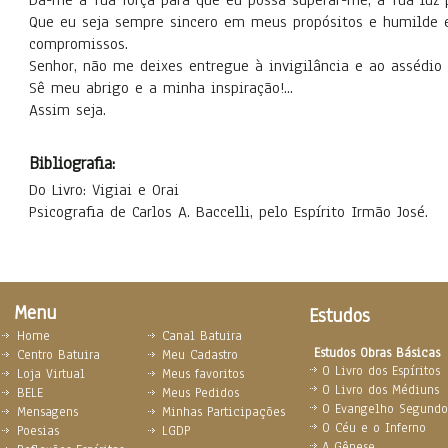
Dá-me a Tua força para que eu possa superar-me, a Tua luz p
Que eu seja sempre sincero em meus propósitos e humilde 
compromissos.
Senhor, não me deixes entregue à invigilância e ao assédio
Sê meu abrigo e a minha inspiração!...
Assim seja.
Bibliografia:
Do Livro: Vigiai e Orai
Psicografia de Carlos A. Baccelli, pelo Espírito Irmão José.
Menu
Estudos
Home
Canal Batuira
Estudos Obras Básicas
Centro Batuira
Meu Cadastro
O Livro dos Espíritos
Loja Virtual
Meus favoritos
O Livro dos Médiuns
BELE
Meus Pedidos
O Evangelho Segundo 
Mensagens
Minhas Participações
O Céu e o Inferno
Poesias
LGDP
A Gênese