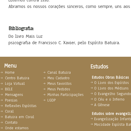
Lutemos contra isso.
Abramos os nossos corações sinceros, como sempre, uns ao
Bibliografia:
Do livro Mais Luz
psicografia de Francisco C. Xavier, pelo Espírito Batuira.
Menu
Estudos
Home
Canal Batuira
Estudos Obras Básicas
Centro Batuira
Meu Cadastro
O Livro dos Espíritos
Loja Virtual
Meus favoritos
O Livro dos Médiuns
BELE
Meus Pedidos
O Evangelho Segundo 
Mensagens
Minhas Participações
O Céu e o Inferno
Poesias
LGDP
A Gênese
Reflexões Espíritas
Coral
Estudos sobre evangel
Batuira em Coral
Evangelização Infanti
Contato
Mocidade Espírita Ba
Onde estamos