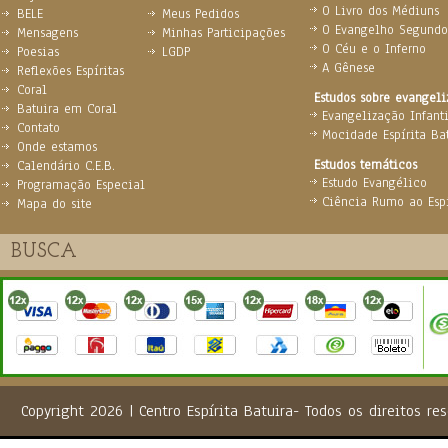
O Livro dos Médiuns
BELE
Meus Pedidos
O Evangelho Segundo 
Mensagens
Minhas Participações
O Céu e o Inferno
Poesias
LGDP
A Gênese
Reflexões Espíritas
Coral
Estudos sobre evangel
Batuira em Coral
Evangelização Infanti
Contato
Mocidade Espírita Ba
Onde estamos
Estudos temáticos
Calendário C.E.B.
Estudo Evangélico
Programação Especial
Ciência Rumo ao Espi
Mapa do site
Copyright 2026 | Centro Espírita Batuira- Todos os direito