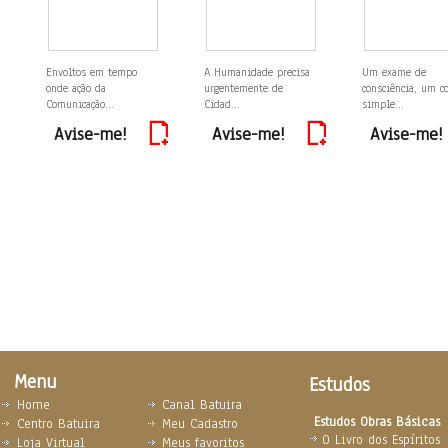
Envoltos em tempo
A Humanidade precisa
Um exame de
onde ação da
urgentemente de
consciência, um c
Comunicação...
Cidad...
simple...
Avise-me!
Avise-me!
Avise-me!
Menu
Estudos
Home
Canal Batuira
Estudos Obras Básicas
Centro Batuira
Meu Cadastro
O Livro dos Espíritos
Loja Virtual
Meus favoritos