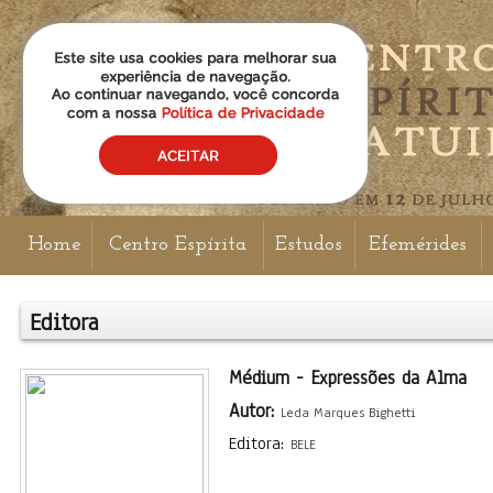
Home
Centro Espírita
Estudos
Efemérides
Editora
Médium - Expressões da Alma
Autor:
Leda Marques Bighetti
Editora:
BELE