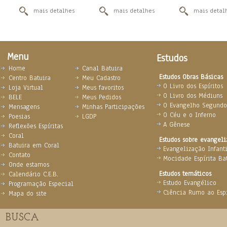
mais detalhes
mais detalhes
mais detal
Menu
Estudos
Home
Canal Batuira
Estudos Obras Básicas
Centro Batuira
Meu Cadastro
O Livro dos Espíritos
Loja Virtual
Meus favoritos
O Livro dos Médiuns
BELE
Meus Pedidos
O Evangelho Segundo 
Mensagens
Minhas Participações
O Céu e o Inferno
Poesias
LGDP
A Gênese
Reflexões Espíritas
Coral
Estudos sobre evangel
Batuira em Coral
Evangelização Infanti
Contato
Mocidade Espírita Ba
Onde estamos
Estudos temáticos
Calendário C.E.B.
Estudo Evangélico
Programação Especial
Ciência Rumo ao Espi
Mapa do site