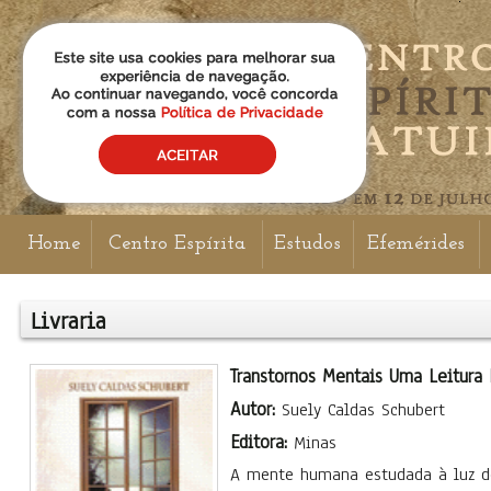
Home
Centro Espírita
Estudos
Efemérides
Livraria
Transtornos Mentais Uma Leitura 
Autor:
Suely Caldas Schubert
Editora:
Minas
A mente humana estudada à luz do