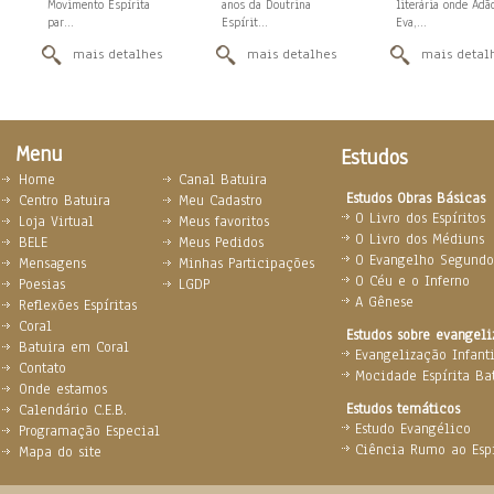
Movimento Espírita
anos da Doutrina
literária onde Adã
par...
Espírit...
Eva,...
mais detalhes
mais detalhes
mais detal
Menu
Estudos
Home
Canal Batuira
Estudos Obras Básicas
Centro Batuira
Meu Cadastro
O Livro dos Espíritos
Loja Virtual
Meus favoritos
O Livro dos Médiuns
BELE
Meus Pedidos
O Evangelho Segundo 
Mensagens
Minhas Participações
O Céu e o Inferno
Poesias
LGDP
A Gênese
Reflexões Espíritas
Coral
Estudos sobre evangel
Batuira em Coral
Evangelização Infanti
Contato
Mocidade Espírita Ba
Onde estamos
Estudos temáticos
Calendário C.E.B.
Estudo Evangélico
Programação Especial
Ciência Rumo ao Espi
Mapa do site