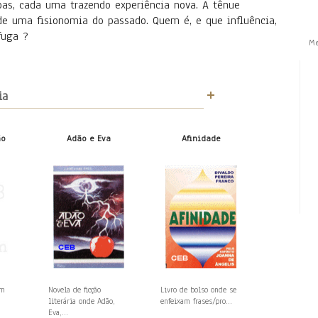
oas, cada uma trazendo experiência nova. A tênue
e uma fisionomia do passado. Quem é, e que influência,
fuga ?
M
ia
ão
Adão e Eva
Afinidade
em
Novela de ficção
Livro de bolso onde se
literária onde Adão,
enfeixam frases/pro...
Eva,...