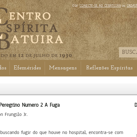
Olá!
CONECTE-SE AO CEBATUIRA
ou
CADAS
dos
Efemérides
Mensagens
Reflexões Espíritas
 Peregrino Numero 2 A Fuga
D
n Frungilo Jr.
r buscando fugir do que houve no hospital, encontra-se com