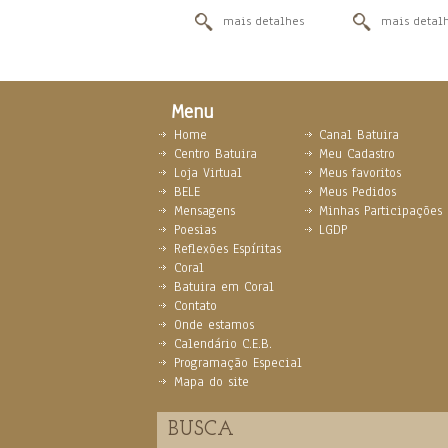
mais detalhes
mais detal
Menu
Home
Canal Batuira
Centro Batuira
Meu Cadastro
Loja Virtual
Meus favoritos
BELE
Meus Pedidos
Mensagens
Minhas Participações
Poesias
LGDP
Reflexões Espíritas
Coral
Batuira em Coral
Contato
Onde estamos
Calendário C.E.B.
Programação Especial
Mapa do site