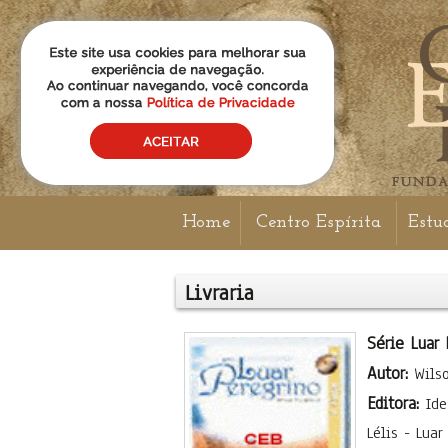
Home
Centro Espírita
Estu
Livraria
Série Luar
Autor:
Wilso
Editora:
Ide
Lélis - Lua