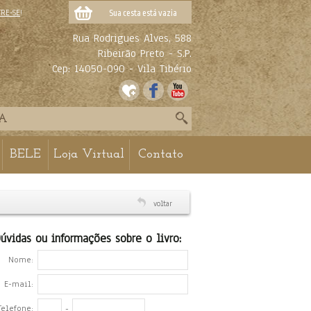
TRE-SE
!
Sua cesta está vazia
Rua Rodrigues Alves, 588
Ribeirão Preto - S.P.
Cep: 14050-090 - Vila Tibério
BELE
Loja Virtual
Contato
voltar
úvidas ou informações sobre o livro:
Nome:
E-mail:
Telefone:
-