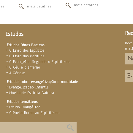
mais detalhes
hes
mais detalhes
Rec
Estudos
Rece
Estudos Obras Básicas
mai
O Livro dos Espíritos
O Livro dos Médiuns
O Evangelho Segundo o Espiritismo
O Céu e o Inferno
A Gênese
Estudos sobre evangelização e mocidade
Evangelização Infantil
Mocidade Espírita Batuira
Estudos temáticos
Estudo Evangélico
Ciência Rumo ao Espiritísmo