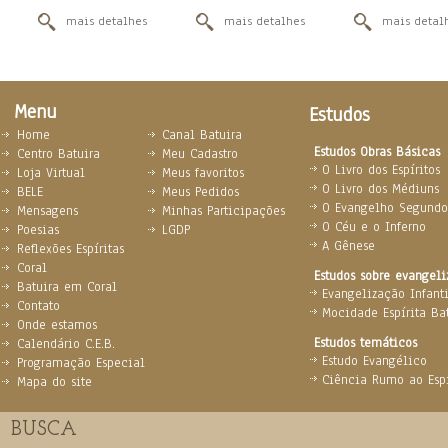
mais detalhes
mais detalhes
mais detal
Menu
Estudos
Home
Canal Batuira
Estudos Obras Básicas
Centro Batuira
Meu Cadastro
O Livro dos Espíritos
Loja Virtual
Meus favoritos
O Livro dos Médiuns
BELE
Meus Pedidos
O Evangelho Segundo 
Mensagens
Minhas Participações
O Céu e o Inferno
Poesias
LGDP
A Gênese
Reflexões Espíritas
Coral
Estudos sobre evangel
Batuira em Coral
Evangelização Infanti
Contato
Mocidade Espírita Ba
Onde estamos
Estudos temáticos
Calendário C.E.B.
Estudo Evangélico
Programação Especial
Ciência Rumo ao Espi
Mapa do site