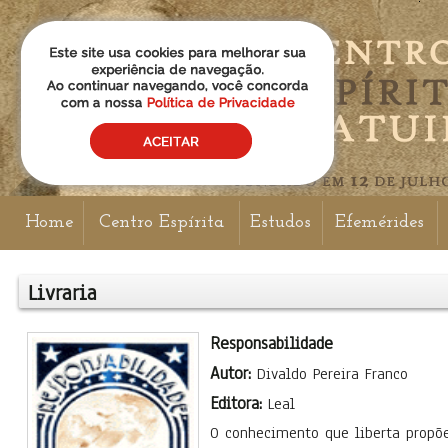
Home
Centro Espírita
Estudos
Efemérides
Livraria
Responsabilidade
Autor:
Divaldo Pereira Franco
Editora:
Leal
O conhecimento que liberta prop