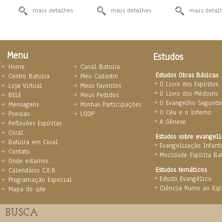
mais detalhes
mais detalhes
mais detal
Menu
Estudos
Home
Canal Batuira
Estudos Obras Básicas
Centro Batuira
Meu Cadastro
O Livro dos Espíritos
Loja Virtual
Meus favoritos
O Livro dos Médiuns
BELE
Meus Pedidos
O Evangelho Segundo 
Mensagens
Minhas Participações
O Céu e o Inferno
Poesias
LGDP
A Gênese
Reflexões Espíritas
Coral
Estudos sobre evangel
Batuira em Coral
Evangelização Infanti
Contato
Mocidade Espírita Ba
Onde estamos
Estudos temáticos
Calendário C.E.B.
Estudo Evangélico
Programação Especial
Ciência Rumo ao Espi
Mapa do site