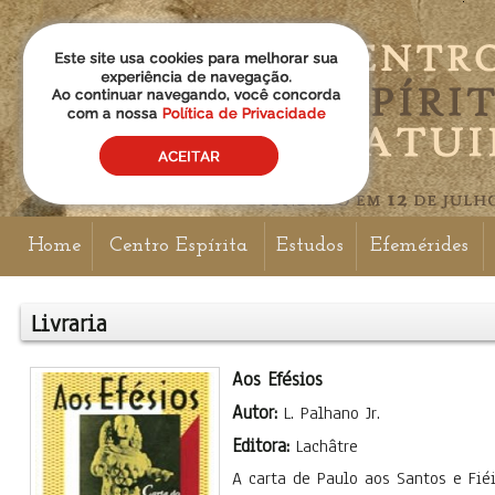
Home
Centro Espírita
Estudos
Efemérides
Livraria
Aos Efésios
Autor:
L. Palhano Jr.
Editora:
Lachâtre
A carta de Paulo aos Santos e Fié