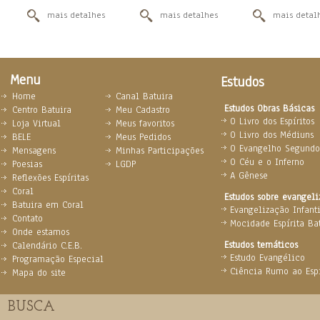
mais detalhes
mais detalhes
mais detal
Menu
Estudos
Home
Canal Batuira
Estudos Obras Básicas
Centro Batuira
Meu Cadastro
O Livro dos Espíritos
Loja Virtual
Meus favoritos
O Livro dos Médiuns
BELE
Meus Pedidos
O Evangelho Segundo 
Mensagens
Minhas Participações
O Céu e o Inferno
Poesias
LGDP
A Gênese
Reflexões Espíritas
Coral
Estudos sobre evangel
Batuira em Coral
Evangelização Infanti
Contato
Mocidade Espírita Ba
Onde estamos
Estudos temáticos
Calendário C.E.B.
Estudo Evangélico
Programação Especial
Ciência Rumo ao Espi
Mapa do site