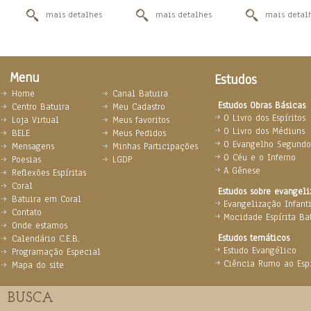
mais detalhes
mais detalhes
mais detal
Menu
Estudos
Home
Canal Batuira
Estudos Obras Básicas
Centro Batuira
Meu Cadastro
O Livro dos Espíritos
Loja Virtual
Meus favoritos
O Livro dos Médiuns
BELE
Meus Pedidos
O Evangelho Segundo 
Mensagens
Minhas Participações
O Céu e o Inferno
Poesias
LGDP
A Gênese
Reflexões Espíritas
Coral
Estudos sobre evangel
Batuira em Coral
Evangelização Infanti
Contato
Mocidade Espírita Ba
Onde estamos
Estudos temáticos
Calendário C.E.B.
Estudo Evangélico
Programação Especial
Ciência Rumo ao Espi
Mapa do site