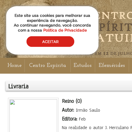
Home
Centro Espírita
Estudos
Efemérides
Livraria
Reino (O)
Autor:
Irmão Saulo
Editora:
Feb
Na realidade o autor J. Herculano