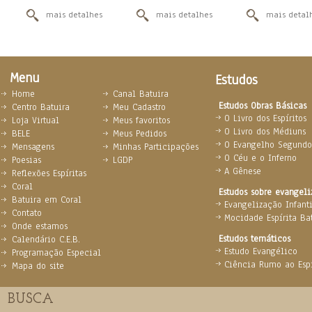
mais detalhes
mais detalhes
mais detal
Menu
Estudos
Home
Canal Batuira
Estudos Obras Básicas
Centro Batuira
Meu Cadastro
O Livro dos Espíritos
Loja Virtual
Meus favoritos
O Livro dos Médiuns
BELE
Meus Pedidos
O Evangelho Segundo 
Mensagens
Minhas Participações
O Céu e o Inferno
Poesias
LGDP
A Gênese
Reflexões Espíritas
Coral
Estudos sobre evangel
Batuira em Coral
Evangelização Infanti
Contato
Mocidade Espírita Ba
Onde estamos
Estudos temáticos
Calendário C.E.B.
Estudo Evangélico
Programação Especial
Ciência Rumo ao Espi
Mapa do site