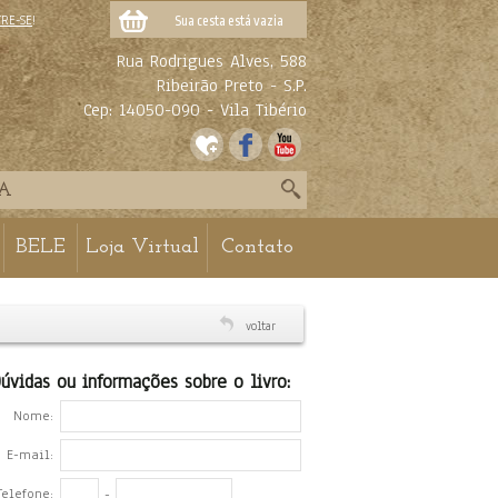
TRE-SE
!
Sua cesta está vazia
Rua Rodrigues Alves, 588
Ribeirão Preto - S.P.
Cep: 14050-090 - Vila Tibério
BELE
Loja Virtual
Contato
voltar
úvidas ou informações sobre o livro:
Nome:
E-mail:
Telefone:
-