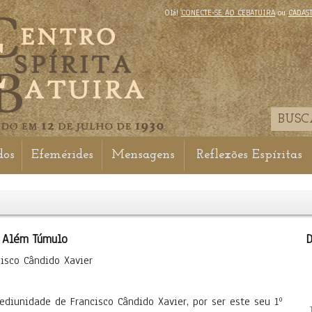
Olá!
CONECTE-SE AO CEBATUIRA
ou
CADAS
dos
Efemérides
Mensagens
Reflexões Espíritas
 Além Túmulo
D
cisco Cândido Xavier
ediunidade de Francisco Cândido Xavier, por ser este seu 1º