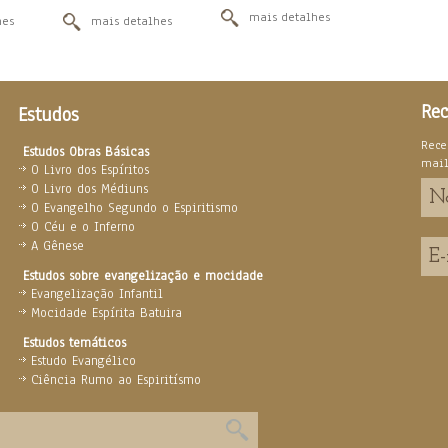
mais detalhes
hes
mais detalhes
Rec
Estudos
Rece
Estudos Obras Básicas
mai
O Livro dos Espíritos
O Livro dos Médiuns
O Evangelho Segundo o Espiritismo
O Céu e o Inferno
A Gênese
Estudos sobre evangelização e mocidade
Evangelização Infantil
Mocidade Espírita Batuira
Estudos temáticos
Estudo Evangélico
Ciência Rumo ao Espiritísmo