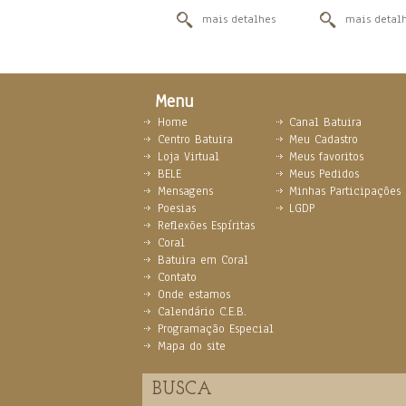
mais detalhes
mais detal
Menu
Home
Canal Batuira
Centro Batuira
Meu Cadastro
Loja Virtual
Meus favoritos
BELE
Meus Pedidos
Mensagens
Minhas Participações
Poesias
LGDP
Reflexões Espíritas
Coral
Batuira em Coral
Contato
Onde estamos
Calendário C.E.B.
Programação Especial
Mapa do site