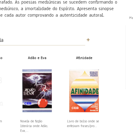
grafado. As poesias mediúnicas se sucedem confirmando o
diúnico, a imortalidade do Espírito. Apresenta sinopse
de cada autor comprovando a autenticidade autoral.
M
ia
ão
Adão e Eva
Afinidade
em
Novela de ficção
Livro de bolso onde se
literária onde Adão,
enfeixam frases/pro...
Eva,...