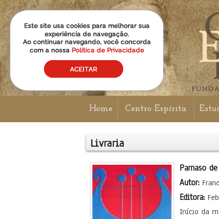
Home
Centro Espírita
Estu
Livraria
Parnaso de
Autor:
Fran
Editora:
Feb
Início da m