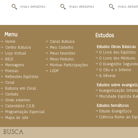
mais detalhes
mais detalhes
mais detal
Menu
Estudos
Home
Canal Batuira
Estudos Obras Básicas
Centro Batuira
Meu Cadastro
O Livro dos Espíritos
Loja Virtual
Meus favoritos
O Livro dos Médiuns
BELE
Meus Pedidos
O Evangelho Segundo 
Mensagens
Minhas Participações
O Céu e o Inferno
Poesias
LGDP
A Gênese
Reflexões Espíritas
Coral
Estudos sobre evangel
Batuira em Coral
Evangelização Infanti
Contato
Mocidade Espírita Ba
Onde estamos
Estudos temáticos
Calendário C.E.B.
Estudo Evangélico
Programação Especial
Ciência Rumo ao Espi
Mapa do site