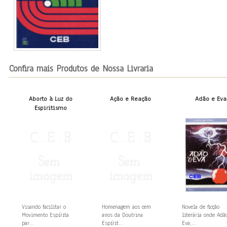
Confira mais Produtos de Nossa Livraria
Aborto à Luz do
Ação e Reação
Adão e Eva
Espiritismo
Visando facilitar o
Homenagem aos cem
Novela de ficção
Movimento Espírita
anos da Doutrina
literária onde Adã
par...
Espírit...
Eva,...