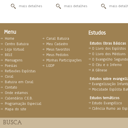
mais detalhes
mais detalhes
mais detal
Menu
Estudos
Home
Canal Batuira
Estudos Obras Básicas
Centro Batuira
Meu Cadastro
O Livro dos Espíritos
Loja Virtual
Meus favoritos
O Livro dos Médiuns
BELE
Meus Pedidos
O Evangelho Segundo 
Mensagens
Minhas Participações
O Céu e o Inferno
Poesias
LGDP
A Gênese
Reflexões Espíritas
Coral
Estudos sobre evangel
Batuira em Coral
Evangelização Infanti
Contato
Mocidade Espírita Ba
Onde estamos
Estudos temáticos
Calendário C.E.B.
Estudo Evangélico
Programação Especial
Ciência Rumo ao Espi
Mapa do site