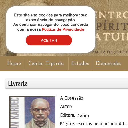
Home
Centro Espírita
Estudos
Efemérides
Livraria
A Obsessão
Autor:
Editora:
Clarim
Páginas escritas pelo próprio All