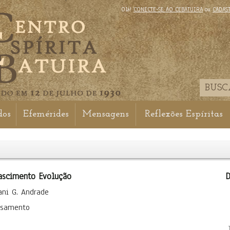
Olá!
CONECTE-SE AO CEBATUIRA
ou
CADAS
dos
Efemérides
Mensagens
Reflexões Espíritas
ascimento Evolução
D
ani G. Andrade
nsamento