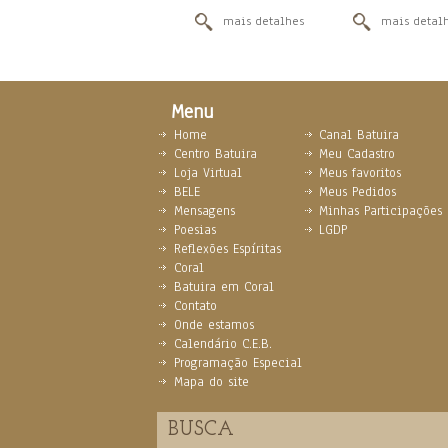
mais detalhes
mais detal
Menu
Home
Canal Batuira
Centro Batuira
Meu Cadastro
Loja Virtual
Meus favoritos
BELE
Meus Pedidos
Mensagens
Minhas Participações
Poesias
LGDP
Reflexões Espíritas
Coral
Batuira em Coral
Contato
Onde estamos
Calendário C.E.B.
Programação Especial
Mapa do site