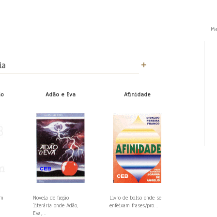
M
ia
ão
Adão e Eva
Afinidade
em
Novela de ficção
Livro de bolso onde se
literária onde Adão,
enfeixam frases/pro...
Eva,...