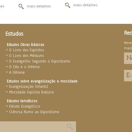
mais detalhes
hes
mais detalhes
Rec
Estudos
Rece
Estudos Obras Básicas
mai
O Livro dos Espíritos
O Livro dos Médiuns
O Evangelho Segundo o Espiritismo
O Céu e o Inferno
A Gênese
Estudos sobre evangelização e mocidade
Evangelização Infantil
Mocidade Espírita Batuira
Estudos temáticos
Estudo Evangélico
Ciência Rumo ao Espiritísmo