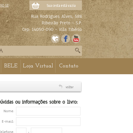
TRE-SE
!
Sua cesta está vazia
Rua Rodrigues Alves, 588
Ribeirão Preto - S.P.
Cep: 14050-090 - Vila Tibério
BELE
Loja Virtual
Contato
voltar
úvidas ou informações sobre o livro:
Nome:
E-mail:
Telefone:
-