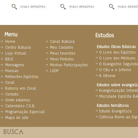
mais detalhes
mais detalhes
mais detal
Menu
Estudos
Home
Canal Batuira
Estudos Obras Básicas
Centro Batuira
Meu Cadastro
O Livro dos Espíritos
Loja Virtual
Meus favoritos
O Livro dos Médiuns
BELE
Meus Pedidos
O Evangelho Segundo 
Mensagens
Minhas Participações
O Céu e o Inferno
Poesias
LGDP
A Gênese
Reflexões Espíritas
Coral
Estudos sobre evangel
Batuira em Coral
Evangelização Infanti
Contato
Mocidade Espírita Ba
Onde estamos
Estudos temáticos
Calendário C.E.B.
Estudo Evangélico
Programação Especial
Ciência Rumo ao Espi
Mapa do site