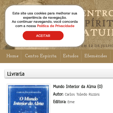
Home
Centro Espírita
Estudos
Efemérides
Livraria
Mundo Interior da Alma (O)
Autor:
Carlos Toledo Rizzini
Editora:
Eme