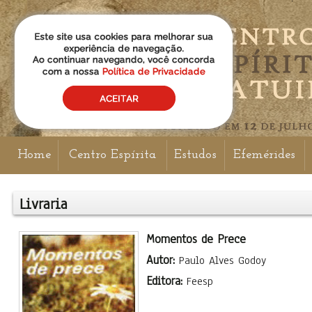
Home
Centro Espírita
Estudos
Efemérides
Livraria
Momentos de Prece
Autor:
Paulo Alves Godoy
Editora:
Feesp