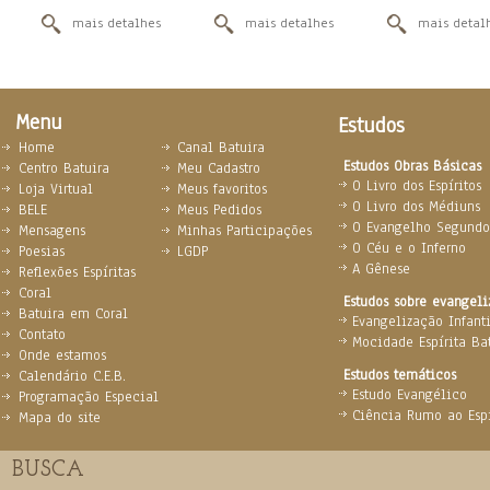
mais detalhes
mais detalhes
mais detal
Menu
Estudos
Home
Canal Batuira
Estudos Obras Básicas
Centro Batuira
Meu Cadastro
O Livro dos Espíritos
Loja Virtual
Meus favoritos
O Livro dos Médiuns
BELE
Meus Pedidos
O Evangelho Segundo 
Mensagens
Minhas Participações
O Céu e o Inferno
Poesias
LGDP
A Gênese
Reflexões Espíritas
Coral
Estudos sobre evangel
Batuira em Coral
Evangelização Infanti
Contato
Mocidade Espírita Ba
Onde estamos
Estudos temáticos
Calendário C.E.B.
Estudo Evangélico
Programação Especial
Ciência Rumo ao Espi
Mapa do site