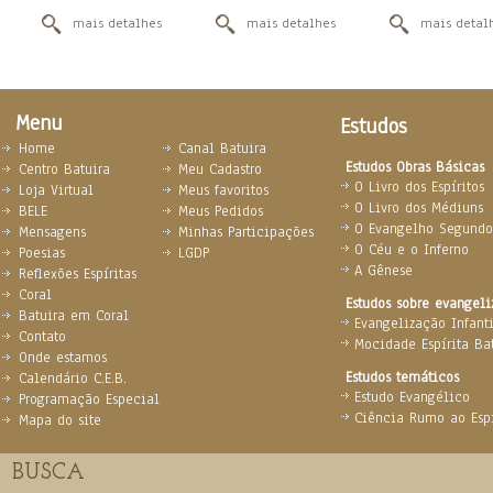
mais detalhes
mais detalhes
mais detal
Menu
Estudos
Home
Canal Batuira
Estudos Obras Básicas
Centro Batuira
Meu Cadastro
O Livro dos Espíritos
Loja Virtual
Meus favoritos
O Livro dos Médiuns
BELE
Meus Pedidos
O Evangelho Segundo 
Mensagens
Minhas Participações
O Céu e o Inferno
Poesias
LGDP
A Gênese
Reflexões Espíritas
Coral
Estudos sobre evangel
Batuira em Coral
Evangelização Infanti
Contato
Mocidade Espírita Ba
Onde estamos
Estudos temáticos
Calendário C.E.B.
Estudo Evangélico
Programação Especial
Ciência Rumo ao Espi
Mapa do site