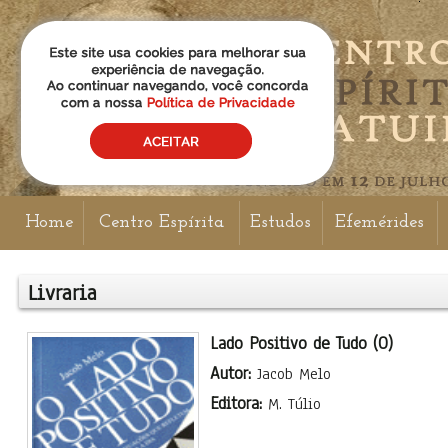
Home
Centro Espírita
Estudos
Efemérides
Livraria
Lado Positivo de Tudo (O)
Autor:
Jacob Melo
Editora:
M. Túlio