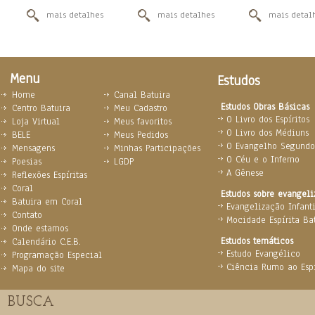
mais detalhes
mais detalhes
mais detal
Menu
Estudos
Home
Canal Batuira
Estudos Obras Básicas
Centro Batuira
Meu Cadastro
O Livro dos Espíritos
Loja Virtual
Meus favoritos
O Livro dos Médiuns
BELE
Meus Pedidos
O Evangelho Segundo 
Mensagens
Minhas Participações
O Céu e o Inferno
Poesias
LGDP
A Gênese
Reflexões Espíritas
Coral
Estudos sobre evangel
Batuira em Coral
Evangelização Infanti
Contato
Mocidade Espírita Ba
Onde estamos
Estudos temáticos
Calendário C.E.B.
Estudo Evangélico
Programação Especial
Ciência Rumo ao Espi
Mapa do site