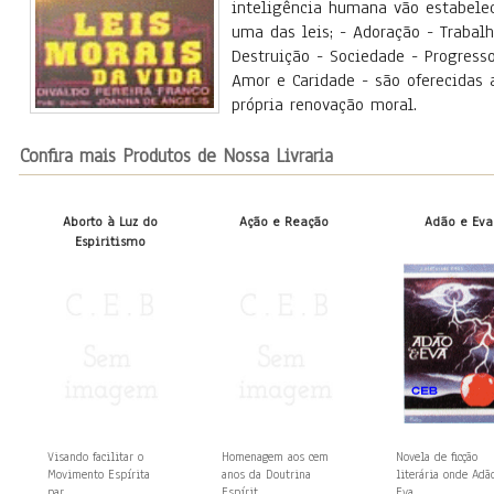
inteligência humana vão estabelec
uma das leis; - Adoração - Trabal
Destruição - Sociedade - Progresso
Amor e Caridade - são oferecidas 
própria renovação moral.
Confira mais Produtos de Nossa Livraria
Aborto à Luz do
Ação e Reação
Adão e Eva
Espiritismo
Visando facilitar o
Homenagem aos cem
Novela de ficção
Movimento Espírita
anos da Doutrina
literária onde Adã
par...
Espírit...
Eva,...