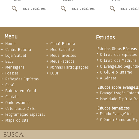
mais detalhes
mais detalhes
mais detal
Menu
Estudos
Home
Canal Batuira
Estudos Obras Básicas
Centro Batuira
Meu Cadastro
O Livro dos Espíritos
Loja Virtual
Meus favoritos
O Livro dos Médiuns
BELE
Meus Pedidos
O Evangelho Segundo 
Mensagens
Minhas Participações
O Céu e o Inferno
Poesias
LGDP
A Gênese
Reflexões Espíritas
Coral
Estudos sobre evangel
Batuira em Coral
Evangelização Infanti
Contato
Mocidade Espírita Ba
Onde estamos
Estudos temáticos
Calendário C.E.B.
Estudo Evangélico
Programação Especial
Ciência Rumo ao Espi
Mapa do site