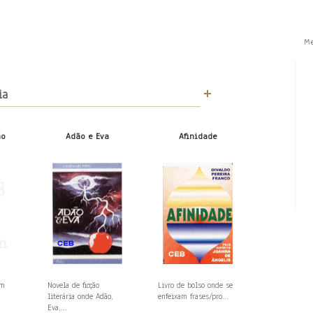
M
ia
ão
Adão e Eva
Afinidade
em
Novela de ficção
Livro de bolso onde se
literária onde Adão,
enfeixam frases/pro...
Eva,...