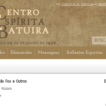
Olá!
CONECTE-SE AO CEBATUIRA
ou
CADAS
dos
Efemérides
Mensagens
Reflexões Espíritas
mãs Fox e Outros
D
 Rizzini
e