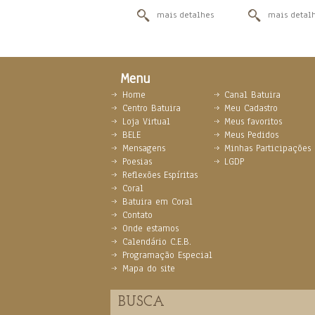
mais detalhes
mais detal
Menu
Home
Canal Batuira
Centro Batuira
Meu Cadastro
Loja Virtual
Meus favoritos
BELE
Meus Pedidos
Mensagens
Minhas Participações
Poesias
LGDP
Reflexões Espíritas
Coral
Batuira em Coral
Contato
Onde estamos
Calendário C.E.B.
Programação Especial
Mapa do site