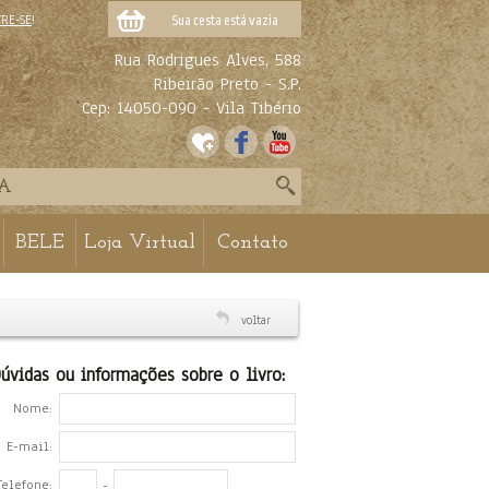
TRE-SE
!
Sua cesta está vazia
Rua Rodrigues Alves, 588
Ribeirão Preto - S.P.
Cep: 14050-090 - Vila Tibério
BELE
Loja Virtual
Contato
voltar
úvidas ou informações sobre o livro:
Nome:
E-mail:
Telefone:
-