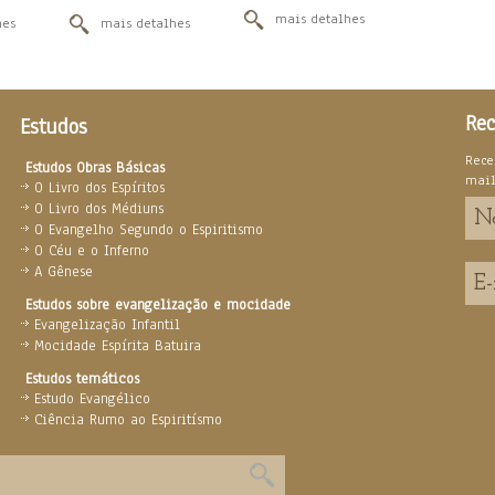
mais detalhes
hes
mais detalhes
Rec
Estudos
Rece
Estudos Obras Básicas
mai
O Livro dos Espíritos
O Livro dos Médiuns
O Evangelho Segundo o Espiritismo
O Céu e o Inferno
A Gênese
Estudos sobre evangelização e mocidade
Evangelização Infantil
Mocidade Espírita Batuira
Estudos temáticos
Estudo Evangélico
Ciência Rumo ao Espiritísmo