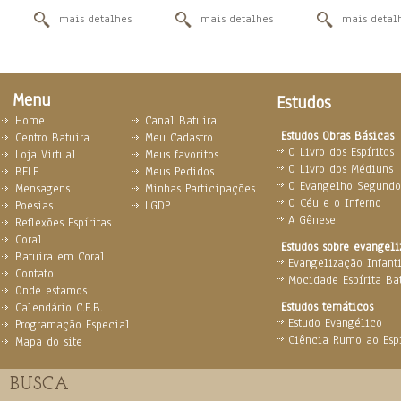
mais detalhes
mais detalhes
mais detal
Menu
Estudos
Home
Canal Batuira
Estudos Obras Básicas
Centro Batuira
Meu Cadastro
O Livro dos Espíritos
Loja Virtual
Meus favoritos
O Livro dos Médiuns
BELE
Meus Pedidos
O Evangelho Segundo 
Mensagens
Minhas Participações
O Céu e o Inferno
Poesias
LGDP
A Gênese
Reflexões Espíritas
Coral
Estudos sobre evangel
Batuira em Coral
Evangelização Infanti
Contato
Mocidade Espírita Ba
Onde estamos
Estudos temáticos
Calendário C.E.B.
Estudo Evangélico
Programação Especial
Ciência Rumo ao Espi
Mapa do site