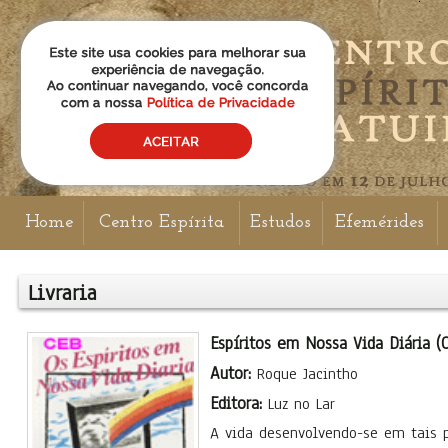
Home
Centro Espírita
Estudos
Efemérides
Livraria
Espíritos em Nossa Vida Diária (
Autor:
Roque Jacintho
Editora:
Luz no Lar
A vida desenvolvendo-se em tais pl