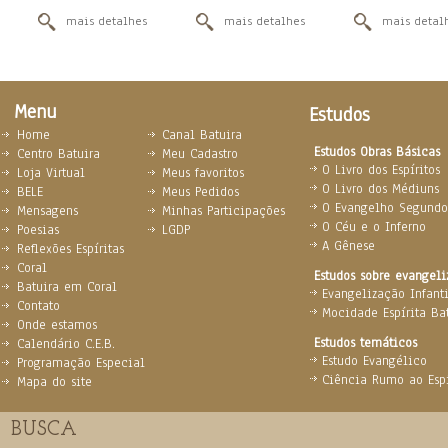
mais detalhes
mais detalhes
mais detal
Menu
Estudos
Home
Canal Batuira
Estudos Obras Básicas
Centro Batuira
Meu Cadastro
O Livro dos Espíritos
Loja Virtual
Meus favoritos
O Livro dos Médiuns
BELE
Meus Pedidos
O Evangelho Segundo 
Mensagens
Minhas Participações
O Céu e o Inferno
Poesias
LGDP
A Gênese
Reflexões Espíritas
Coral
Estudos sobre evangel
Batuira em Coral
Evangelização Infanti
Contato
Mocidade Espírita Ba
Onde estamos
Estudos temáticos
Calendário C.E.B.
Estudo Evangélico
Programação Especial
Ciência Rumo ao Espi
Mapa do site