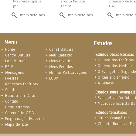
Movimento Espírita
anos da Doutrina
literária onde Adã
par...
Espírit...
Eva,...
mais detalhes
mais detalhes
mais detal
Menu
Estudos
Home
Canal Batuira
Estudos Obras Básicas
Centro Batuira
Meu Cadastro
O Livro dos Espíritos
Loja Virtual
Meus favoritos
O Livro dos Médiuns
BELE
Meus Pedidos
O Evangelho Segundo 
Mensagens
Minhas Participações
O Céu e o Inferno
Poesias
LGDP
A Gênese
Reflexões Espíritas
Coral
Estudos sobre evangel
Batuira em Coral
Evangelização Infanti
Contato
Mocidade Espírita Ba
Onde estamos
Estudos temáticos
Calendário C.E.B.
Estudo Evangélico
Programação Especial
Ciência Rumo ao Espi
Mapa do site