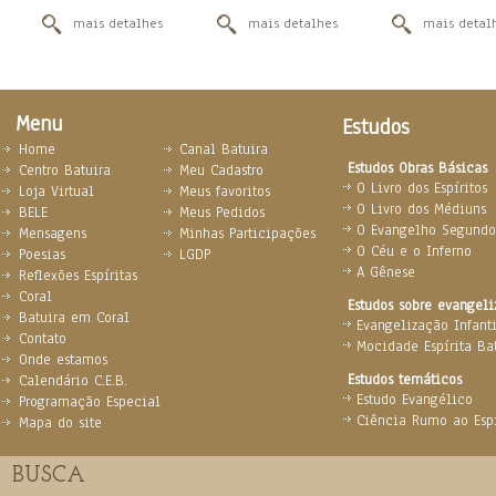
mais detalhes
mais detalhes
mais detal
Menu
Estudos
Home
Canal Batuira
Estudos Obras Básicas
Centro Batuira
Meu Cadastro
O Livro dos Espíritos
Loja Virtual
Meus favoritos
O Livro dos Médiuns
BELE
Meus Pedidos
O Evangelho Segundo 
Mensagens
Minhas Participações
O Céu e o Inferno
Poesias
LGDP
A Gênese
Reflexões Espíritas
Coral
Estudos sobre evangel
Batuira em Coral
Evangelização Infanti
Contato
Mocidade Espírita Ba
Onde estamos
Estudos temáticos
Calendário C.E.B.
Estudo Evangélico
Programação Especial
Ciência Rumo ao Espi
Mapa do site