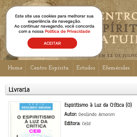
Home
Centro Espírita
Estudos
Efemérides
Livraria
Espiritismo à Luz da Crítica (O)
Autor:
Deolindo Amorim
Editora:
Celd