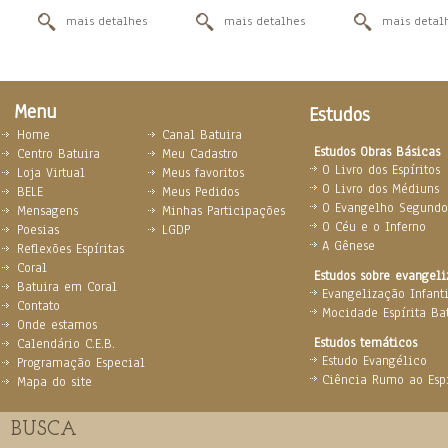
mais detalhes
mais detalhes
mais detal
Menu
Estudos
Home
Canal Batuira
Estudos Obras Básicas
Centro Batuira
Meu Cadastro
O Livro dos Espíritos
Loja Virtual
Meus favoritos
O Livro dos Médiuns
BELE
Meus Pedidos
O Evangelho Segundo 
Mensagens
Minhas Participações
O Céu e o Inferno
Poesias
LGDP
A Gênese
Reflexões Espíritas
Coral
Estudos sobre evangel
Batuira em Coral
Evangelização Infanti
Contato
Mocidade Espírita Ba
Onde estamos
Estudos temáticos
Calendário C.E.B.
Estudo Evangélico
Programação Especial
Ciência Rumo ao Espi
Mapa do site