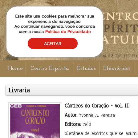
Home
Centro Espírita
Estudos
Efemérides
Livraria
Cânticos do Coração - Vol. II
Autor:
Yvonne A. Pereira
Editora:
Celd
oletânea de escritos que se acum