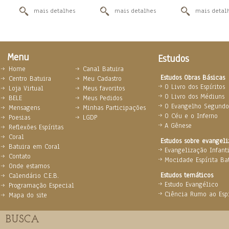
mais detalhes
mais detalhes
mais detal
Menu
Estudos
Home
Canal Batuira
Estudos Obras Básicas
Centro Batuira
Meu Cadastro
O Livro dos Espíritos
Loja Virtual
Meus favoritos
O Livro dos Médiuns
BELE
Meus Pedidos
O Evangelho Segundo 
Mensagens
Minhas Participações
O Céu e o Inferno
Poesias
LGDP
A Gênese
Reflexões Espíritas
Coral
Estudos sobre evangel
Batuira em Coral
Evangelização Infanti
Contato
Mocidade Espírita Ba
Onde estamos
Estudos temáticos
Calendário C.E.B.
Estudo Evangélico
Programação Especial
Ciência Rumo ao Espi
Mapa do site