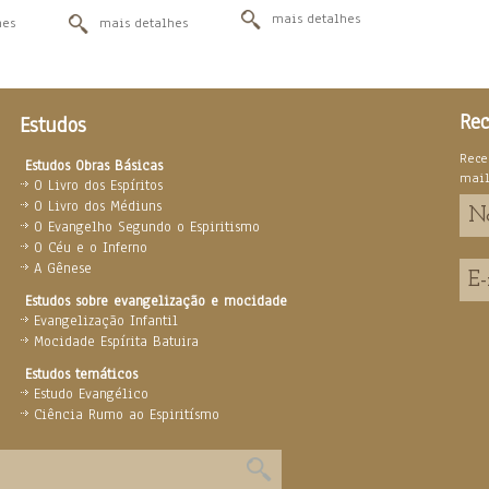
mais detalhes
hes
mais detalhes
Rec
Estudos
Rece
Estudos Obras Básicas
mai
O Livro dos Espíritos
O Livro dos Médiuns
O Evangelho Segundo o Espiritismo
O Céu e o Inferno
A Gênese
Estudos sobre evangelização e mocidade
Evangelização Infantil
Mocidade Espírita Batuira
Estudos temáticos
Estudo Evangélico
Ciência Rumo ao Espiritísmo