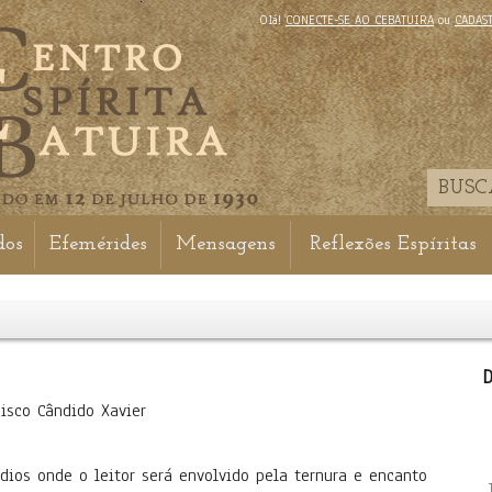
Olá!
CONECTE-SE AO CEBATUIRA
ou
CADAS
dos
Efemérides
Mensagens
Reflexões Espíritas
D
cisco Cândido Xavier
ódios onde o leitor será envolvido pela ternura e encanto