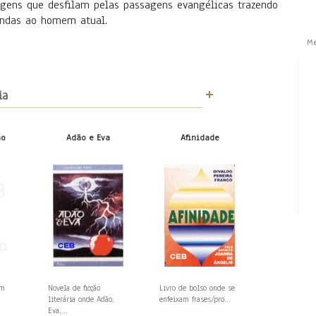
gens que desfilam pelas passagens evangélicas trazendo
undas ao homem atual.
M
ia
ão
Adão e Eva
Afinidade
em
Novela de ficção
Livro de bolso onde se
literária onde Adão,
enfeixam frases/pro...
Eva,...