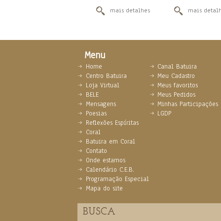
mais detalhes
mais detal
Menu
Home
Canal Batuira
Centro Batuira
Meu Cadastro
Loja Virtual
Meus favoritos
BELE
Meus Pedidos
Mensagens
Minhas Participações
Poesias
LGDP
Reflexões Espíritas
Coral
Batuira em Coral
Contato
Onde estamos
Calendário C.E.B.
Programação Especial
Mapa do site