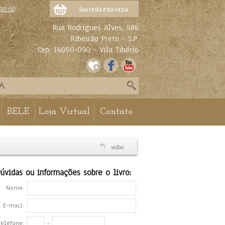
TRE-SE
!
Sua cesta está vazia
Rua Rodrigues Alves, 588
Ribeirão Preto - S.P.
Cep: 14050-090 - Vila Tibério
BELE
Loja Virtual
Contato
voltar
úvidas ou informações sobre o livro:
Nome:
E-mail:
Telefone:
-