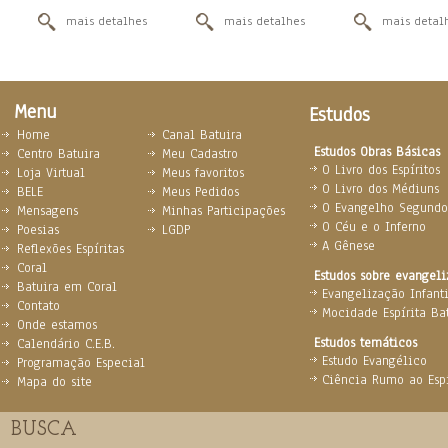
mais detalhes
mais detalhes
mais detal
Menu
Estudos
Home
Canal Batuira
Estudos Obras Básicas
Centro Batuira
Meu Cadastro
O Livro dos Espíritos
Loja Virtual
Meus favoritos
O Livro dos Médiuns
BELE
Meus Pedidos
O Evangelho Segundo 
Mensagens
Minhas Participações
O Céu e o Inferno
Poesias
LGDP
A Gênese
Reflexões Espíritas
Coral
Estudos sobre evangel
Batuira em Coral
Evangelização Infanti
Contato
Mocidade Espírita Ba
Onde estamos
Estudos temáticos
Calendário C.E.B.
Estudo Evangélico
Programação Especial
Ciência Rumo ao Espi
Mapa do site