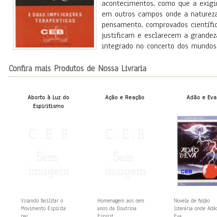
acontecimentos, como que a exigir
em outros campos onde a natureza
pensamento, comprovados científi
justificam e esclarecem a grande
integrado no concerto dos mundos
Confira mais Produtos de Nossa Livraria
Aborto à Luz do
Ação e Reação
Adão e Eva
Espiritismo
Visando facilitar o
Homenagem aos cem
Novela de ficção
Movimento Espírita
anos da Doutrina
literária onde Adã
par...
Espírit...
Eva,...