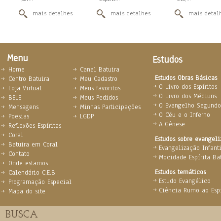
mais detalhes
mais detalhes
mais detal
Menu
Estudos
Home
Canal Batuira
Estudos Obras Básicas
Centro Batuira
Meu Cadastro
O Livro dos Espíritos
Loja Virtual
Meus favoritos
O Livro dos Médiuns
BELE
Meus Pedidos
O Evangelho Segundo 
Mensagens
Minhas Participações
O Céu e o Inferno
Poesias
LGDP
A Gênese
Reflexões Espíritas
Coral
Estudos sobre evangel
Batuira em Coral
Evangelização Infanti
Contato
Mocidade Espírita Ba
Onde estamos
Estudos temáticos
Calendário C.E.B.
Estudo Evangélico
Programação Especial
Ciência Rumo ao Espi
Mapa do site