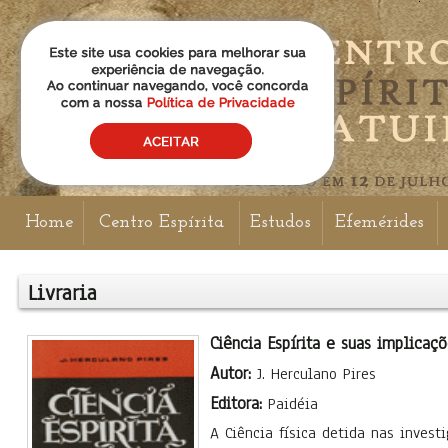
Home
Centro Espírita
Estudos
Efemérides
Livraria
Ciência Espírita e suas implicaçõ
Autor:
J. Herculano Pires
Editora:
Paidéia
A Ciência física detida nas invest