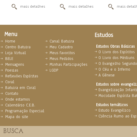
mais detalhes
mais detalhes
mais detal
Menu
Estudos
Home
Canal Batuira
Estudos Obras Básicas
Centro Batuira
Meu Cadastro
O Livro dos Espíritos
Loja Virtual
Meus favoritos
O Livro dos Médiuns
BELE
Meus Pedidos
O Evangelho Segundo 
Mensagens
Minhas Participações
O Céu e o Inferno
Poesias
LGDP
A Gênese
Reflexões Espíritas
Coral
Estudos sobre evangel
Batuira em Coral
Evangelização Infanti
Contato
Mocidade Espírita Ba
Onde estamos
Estudos temáticos
Calendário C.E.B.
Estudo Evangélico
Programação Especial
Ciência Rumo ao Espi
Mapa do site