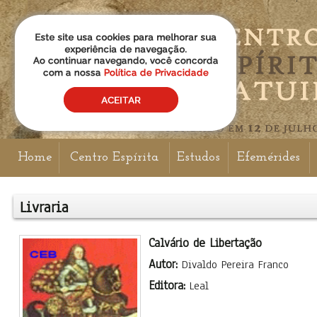
Home
Centro Espírita
Estudos
Efemérides
Livraria
Calvário de Libertação
Autor:
Divaldo Pereira Franco
Editora:
Leal