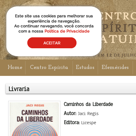
Home
Centro Espírita
Estudos
Efemérides
Livraria
Caminhos da Liberdade
Autor:
Jaci Regis
Editora:
Licespe