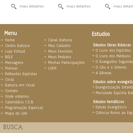
mais detalhes
mais detalhes
mais detal
Menu
Estudos
Home
Canal Batuira
Estudos Obras Básicas
Centro Batuira
Meu Cadastro
O Livro dos Espíritos
Loja Virtual
Meus favoritos
O Livro dos Médiuns
BELE
Meus Pedidos
O Evangelho Segundo 
Mensagens
Minhas Participações
O Céu e o Inferno
Poesias
LGDP
A Gênese
Reflexões Espíritas
Coral
Estudos sobre evangel
Batuira em Coral
Evangelização Infanti
Contato
Mocidade Espírita Ba
Onde estamos
Estudos temáticos
Calendário C.E.B.
Estudo Evangélico
Programação Especial
Ciência Rumo ao Espi
Mapa do site