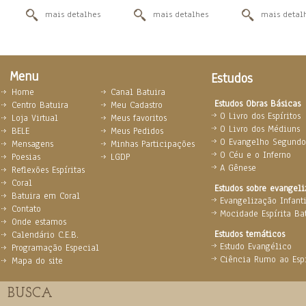
mais detalhes
mais detalhes
mais detal
Menu
Estudos
Home
Canal Batuira
Estudos Obras Básicas
Centro Batuira
Meu Cadastro
O Livro dos Espíritos
Loja Virtual
Meus favoritos
O Livro dos Médiuns
BELE
Meus Pedidos
O Evangelho Segundo 
Mensagens
Minhas Participações
O Céu e o Inferno
Poesias
LGDP
A Gênese
Reflexões Espíritas
Coral
Estudos sobre evangel
Batuira em Coral
Evangelização Infanti
Contato
Mocidade Espírita Ba
Onde estamos
Estudos temáticos
Calendário C.E.B.
Estudo Evangélico
Programação Especial
Ciência Rumo ao Espi
Mapa do site