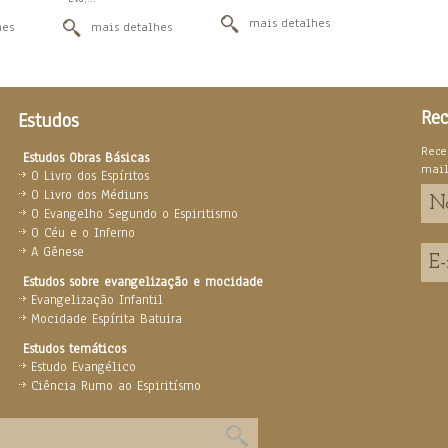
mais detalhes
hes
mais detalhes
Rec
Estudos
Rece
Estudos Obras Básicas
mai
O Livro dos Espíritos
O Livro dos Médiuns
O Evangelho Segundo o Espiritismo
O Céu e o Inferno
A Gênese
Estudos sobre evangelização e mocidade
Evangelização Infantil
Mocidade Espírita Batuira
Estudos temáticos
Estudo Evangélico
Ciência Rumo ao Espiritísmo