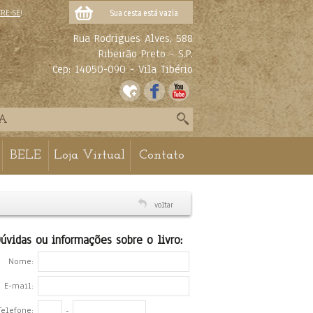
TRE-SE
!
Sua cesta está vazia
Rua Rodrigues Alves, 588
Ribeirão Preto - S.P.
Cep: 14050-090 - Vila Tibério
BELE
Loja Virtual
Contato
voltar
úvidas ou informações sobre o livro:
Nome:
E-mail:
Telefone:
-