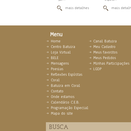
mais detalhes
mais detal
Menu
Home
Canal Batuira
Centro Batuira
Meu Cadastro
Loja Virtual
Meus favoritos
BELE
Meus Pedidos
Mensagens
Minhas Participações
Poesias
LGDP
Reflexões Espíritas
Coral
Batuira em Coral
Contato
Onde estamos
Calendário C.E.B.
Programação Especial
Mapa do site