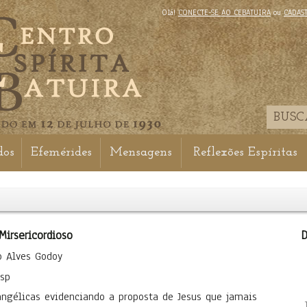
Olá!
CONECTE-SE AO CEBATUIRA
ou
CADAS
dos
Efemérides
Mensagens
Reflexões Espíritas
Mirsericordioso
D
o Alves Godoy
sp
angélicas evidenciando a proposta de Jesus que jamais