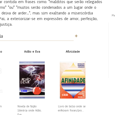
ar contida em frases como: "malditos que serão relegados
rno" "ou" "muitos serão condenados a um lugar onde o
 deixa de arder...", mas sim exaltando a misericórdia
M
 Pai, a exteriorizar-se em expressões de amor, perfeição,
justiça.
ia
ão
Adão e Eva
Afinidade
em
Novela de ficção
Livro de bolso onde se
literária onde Adão,
enfeixam frases/pro...
Eva,...