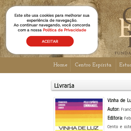
Home
Centro Espírita
Estu
Livraria
Vinha de L
Autor:
Fran
Editora:
Feb
Cento e oit