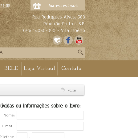
TRE-SE
!
Sua cesta está vazia
Rua Rodrigues Alves, 588
Ribeirão Preto - S.P.
Cep: 14050-090 - Vila Tibério
BELE
Loja Virtual
Contato
voltar
úvidas ou informações sobre o livro:
Nome:
E-mail:
Telefone:
-