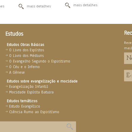
mais detalhes
hes
mais detalhes
Rec
Estudos
Rece
Estudos Obras Básicas
mai
O Livro dos Espíritos
O Livro dos Médiuns
O Evangelho Segundo o Espiritismo
O Céu e o Inferno
A Gênese
Estudos sobre evangelização e mocidade
Evangelização Infantil
Mocidade Espírita Batuira
Estudos temáticos
Estudo Evangélico
Ciência Rumo ao Espiritísmo