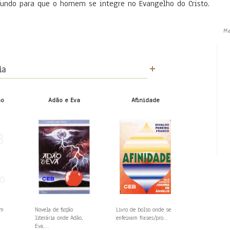
fundo para que o homem se integre no Evangelho do Cristo.
M
ia
ão
Adão e Eva
Afinidade
em
Novela de ficção
Livro de bolso onde se
literária onde Adão,
enfeixam frases/pro...
Eva,...