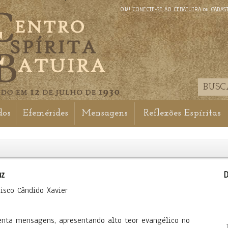
Olá!
CONECTE-SE AO CEBATUIRA
ou
CADAS
dos
Efemérides
Mensagens
Reflexões Espíritas
uz
D
cisco Cândido Xavier
enta mensagens, apresentando alto teor evangélico no