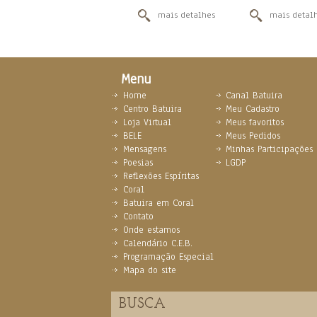
mais detalhes
mais detal
Menu
Home
Canal Batuira
Centro Batuira
Meu Cadastro
Loja Virtual
Meus favoritos
BELE
Meus Pedidos
Mensagens
Minhas Participações
Poesias
LGDP
Reflexões Espíritas
Coral
Batuira em Coral
Contato
Onde estamos
Calendário C.E.B.
Programação Especial
Mapa do site