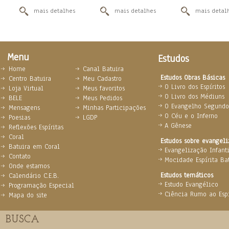
mais detalhes
mais detalhes
mais detal
Menu
Estudos
Home
Canal Batuira
Estudos Obras Básicas
Centro Batuira
Meu Cadastro
O Livro dos Espíritos
Loja Virtual
Meus favoritos
O Livro dos Médiuns
BELE
Meus Pedidos
O Evangelho Segundo 
Mensagens
Minhas Participações
O Céu e o Inferno
Poesias
LGDP
A Gênese
Reflexões Espíritas
Coral
Estudos sobre evangel
Batuira em Coral
Evangelização Infanti
Contato
Mocidade Espírita Ba
Onde estamos
Estudos temáticos
Calendário C.E.B.
Estudo Evangélico
Programação Especial
Ciência Rumo ao Espi
Mapa do site