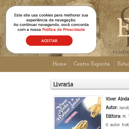
Home
Centro Espírita
Estu
Livraria
Viver Aind
Autor:
Jaco
Editora:
M. 
O autor tra