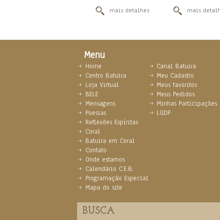
mais detalhes
mais detal
Menu
Home
Canal Batuira
Centro Batuira
Meu Cadastro
Loja Virtual
Meus favoritos
BELE
Meus Pedidos
Mensagens
Minhas Participações
Poesias
LGDP
Reflexões Espíritas
Coral
Batuira em Coral
Contato
Onde estamos
Calendário C.E.B.
Programação Especial
Mapa do site