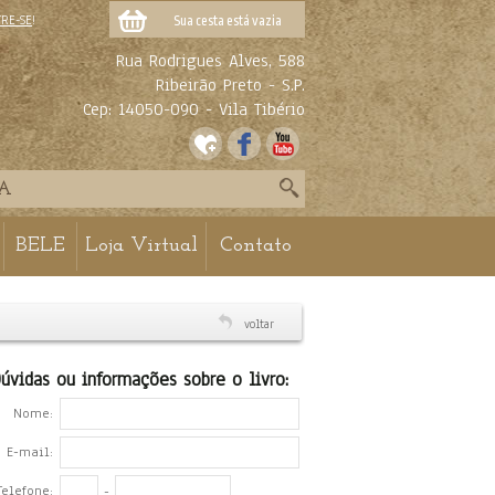
TRE-SE
!
Sua cesta está vazia
Rua Rodrigues Alves, 588
Ribeirão Preto - S.P.
Cep: 14050-090 - Vila Tibério
BELE
Loja Virtual
Contato
voltar
úvidas ou informações sobre o livro:
Nome:
E-mail:
Telefone:
-