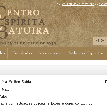
Olá!
CONECTE-SE AO CEBATUIRA
ou
CADAS
dos
Efemérides
Mensagens
Reflexões Espíritas
a é a Melhor Saída
D
b Melo
Túlio
balha com situações difíceis, aflições e dores concluindo