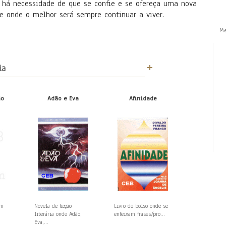
há necessidade de que se confie e se ofereça uma nova
e onde o melhor será sempre continuar a viver.
M
ia
ão
Adão e Eva
Afinidade
em
Novela de ficção
Livro de bolso onde se
literária onde Adão,
enfeixam frases/pro...
Eva,...