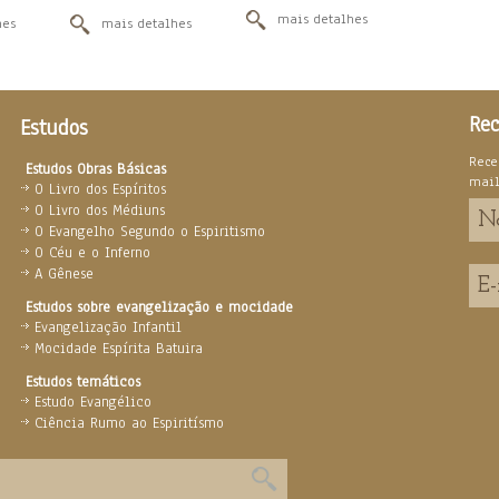
mais detalhes
hes
mais detalhes
Rec
Estudos
Rece
Estudos Obras Básicas
mai
O Livro dos Espíritos
O Livro dos Médiuns
O Evangelho Segundo o Espiritismo
O Céu e o Inferno
A Gênese
Estudos sobre evangelização e mocidade
Evangelização Infantil
Mocidade Espírita Batuira
Estudos temáticos
Estudo Evangélico
Ciência Rumo ao Espiritísmo