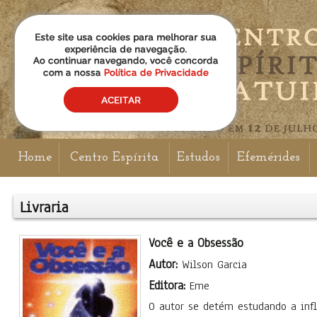
Home
Centro Espírita
Estudos
Efemérides
Livraria
Você e a Obsessão
Autor:
Wilson Garcia
Editora:
Eme
O autor se detém estudando a inf