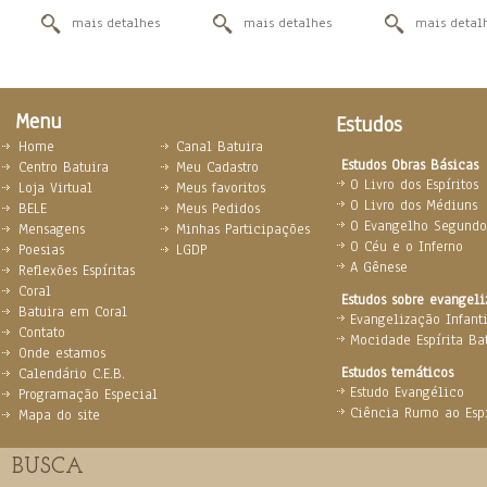
mais detalhes
mais detalhes
mais detal
Menu
Estudos
Home
Canal Batuira
Estudos Obras Básicas
Centro Batuira
Meu Cadastro
O Livro dos Espíritos
Loja Virtual
Meus favoritos
O Livro dos Médiuns
BELE
Meus Pedidos
O Evangelho Segundo 
Mensagens
Minhas Participações
O Céu e o Inferno
Poesias
LGDP
A Gênese
Reflexões Espíritas
Coral
Estudos sobre evangel
Batuira em Coral
Evangelização Infanti
Contato
Mocidade Espírita Ba
Onde estamos
Estudos temáticos
Calendário C.E.B.
Estudo Evangélico
Programação Especial
Ciência Rumo ao Espi
Mapa do site