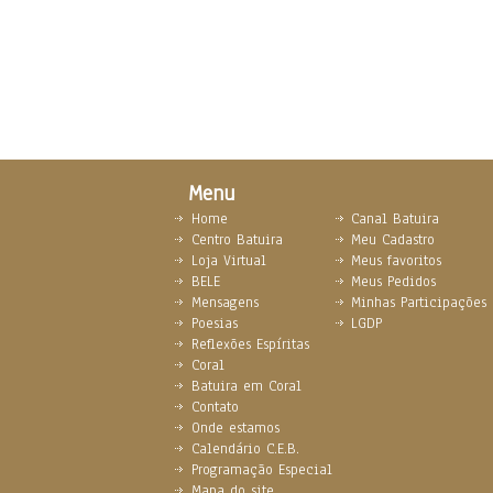
Menu
Home
Canal Batuira
Centro Batuira
Meu Cadastro
Loja Virtual
Meus favoritos
BELE
Meus Pedidos
Mensagens
Minhas Participações
Poesias
LGDP
Reflexões Espíritas
Coral
Batuira em Coral
Contato
Onde estamos
Calendário C.E.B.
Programação Especial
Mapa do site