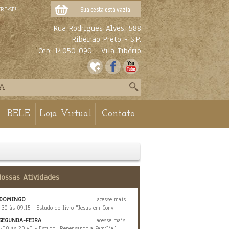
TRE-SE
!
Sua cesta está vazia
Rua Rodrigues Alves, 588
Ribeirão Preto - S.P.
Cep: 14050-090 - Vila Tibério
BELE
Loja Virtual
Contato
Nossas Atividades
DOMINGO
acesse mais
:30 às 09:15 - Estudo do livro "Jesus em Conv
SEGUNDA-FEIRA
acesse mais
:00 às 20:40 - Estudo "Repensando a Família"