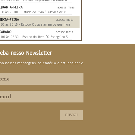
QUARTA-FEIRA
acesse mais
:30 às 21:00 - Estudo do livro "Palavras de V
SEXTA-FEIRA
acesse mais
:30 às 20:15 - Estudo Os que amam os que morr
SÁBADO
acesse mais
:00 às 08:30 - Estudo do livro "O Evangelho S
eba nosso Newsletter
ba nossas mensagens, calendário e estudos por e-
l
enviar