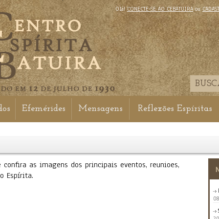
Olá!
CONECTE-SE AO CEBATUIRA
ou
CADAS
dos
Efemérides
Mensagens
Reflexões Espíritas
 confira as imagens dos principais eventos, reunioes,
 Espírita.
08
20