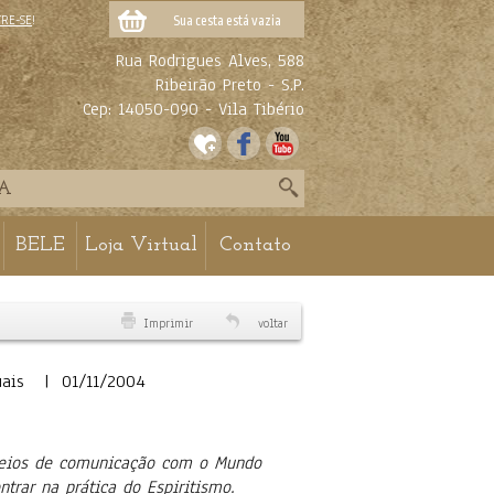
TRE-SE
!
Sua cesta está vazia
Rua Rodrigues Alves, 588
Ribeirão Preto - S.P.
Cep: 14050-090 - Vila Tibério
BELE
Loja Virtual
Contato
Imprimir
voltar
suais | 01/11/2004
 meios de comunicação com o Mundo
trar na prática do Espiritismo.