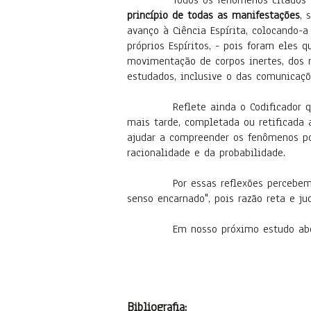
Todos os fenômenos citados foram e
princípio de todas as manifestações
, 
avanço à Ciência Espírita, colocando-
próprios Espíritos, - pois foram eles 
movimentação de corpos inertes, dos 
estudados, inclusive o das comunicaç
Reflete ainda o Codificador que, lo
mais tarde, completada ou retificada 
ajudar a compreender os fenômenos po
racionalidade e da probabilidade.
Por essas reflexões percebemos a p
senso encarnado", pois razão reta e ju
Em nosso próximo estudo abo
Bibliografia: