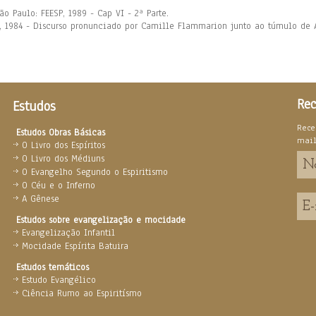
ão Paulo: FEESP, 1989 - Cap VI - 2ª Parte.
EB, 1984 - Discurso pronunciado por Camille Flammarion junto ao túmulo de 
Rec
Estudos
Rece
Estudos Obras Básicas
mai
O Livro dos Espíritos
O Livro dos Médiuns
O Evangelho Segundo o Espiritismo
O Céu e o Inferno
A Gênese
Estudos sobre evangelização e mocidade
Evangelização Infantil
Mocidade Espírita Batuira
Estudos temáticos
Estudo Evangélico
Ciência Rumo ao Espiritísmo