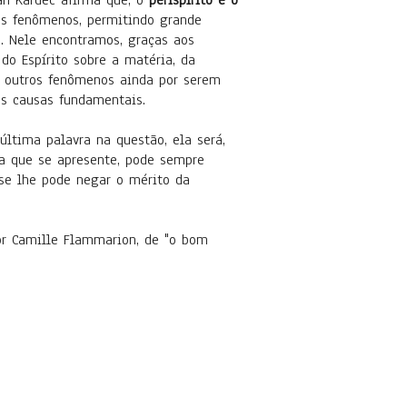
 Kardec afirma que, o
perispírito é o
os fenômenos, permitindo grande
o. Nele encontramos, graças aos
 do Espírito sobre a matéria, da
s outros fenômenos ainda por serem
uas causas fundamentais.
tima palavra na questão, ela será,
ta que se apresente, pode sempre
se lhe pode negar o mérito da
 Camille Flammarion, de "o bom