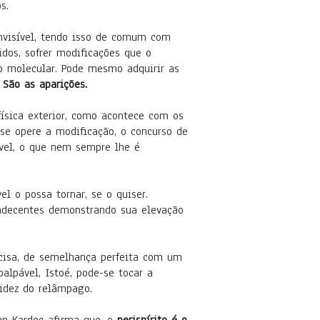
s.
visível, tendo isso de comum com
dos, sofrer modificações que o
o molecular. Pode mesmo adquirir as
.
São as aparições.
ica exterior, como acontece com os
 se opere a modificação, o concurso de
sível, o que nem sempre lhe é
o possa tornar, se o quiser.
andecentes demonstrando sua elevação
sa, de semelhança perfeita com um
alpável, Istoé, pode-se tocar a
pidez do relâmpago.