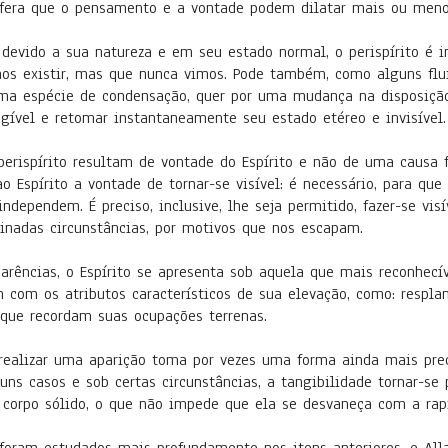
sfera que o pensamento e a vontade podem dilatar mais ou meno
o a sua natureza e em seu estado normal, o perispírito é in
s existir, mas que nunca vimos. Pode também, como alguns flui
 uma espécie de condensação, quer por uma mudança na disposiçã
ngível e retomar instantaneamente seu estado etéreo e invisível
írito resultam de vontade do Espírito e não de uma causa fís
 Espírito a vontade de tornar-se visível: é necessário, para que
ndependem. É preciso, inclusive, lhe seja permitido, fazer-se vi
nadas circunstâncias, por motivos que nos escapam.
, o Espírito se apresenta sob aquela que mais reconhecível 
m com os atributos característicos de sua elevação, como: respl
 que recordam suas ocupações terrenas.
zar uma aparição toma por vezes uma forma ainda mais preci
s casos e sob certas circunstâncias, a tangibilidade tornar-se p
m corpo sólido, o que não impede que ela se desvaneça com a ra