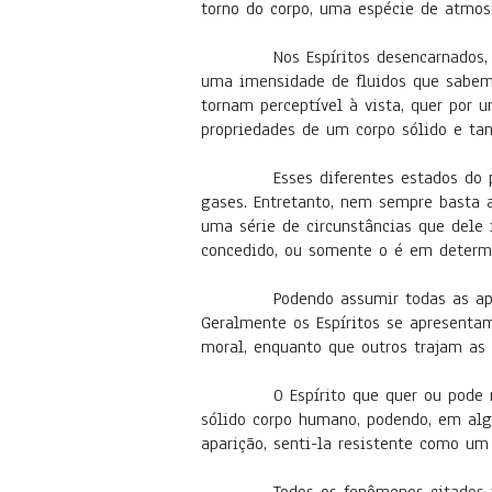
torno do corpo, uma espécie de atmo
Nos Espíritos desencarnados, devid
uma imensidade de fluidos que sabemo
tornam perceptível à vista, quer por
propriedades de um corpo sólido e ta
Esses diferentes estados do perisp
gases. Entretanto, nem sempre basta ao
uma série de circunstâncias que dele i
concedido, ou somente o é em determi
Podendo assumir todas as aparências
Geralmente os Espíritos se apresenta
moral, enquanto que outros trajam as
O Espírito que quer ou pode reali
sólido corpo humano, podendo, em algun
aparição, senti-la resistente como u