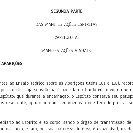
SEGUNDA PARTE
DAS MANIFESTAÇÕES ESPIRITAS
CAPITULO VI
MANIFESTAÇÕES VISUAIS
 APARIÇÕES
 Ensaio Teórico sobre as Aparições (itens 101 a 110), record
 perispírito, cuja substância é haurida do fluido cósmico, e que
pírito; que durante a encarnação, o Espírito conserva seu perisp
is resistente, apropriado aos fenômenos a que tem de prestar-se
o ao Espírito e ao corpo, sendo o órgão de transmissão de t
uma caixa, e sim, por sua natureza fluídica, é expansível, irrad