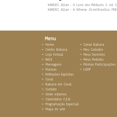
KARDEC, Allan - O Livro dos Médiuns: 2. ed. S
KARDEC, Allan - A Gênese: 26.ed.Brasília: F
Menu
Home
Canal Batuira
Centro Batuira
Meu Cadastro
Loja Virtual
Meus favoritos
BELE
Meus Pedidos
Mensagens
Minhas Participações
Poesias
LGDP
Reflexões Espíritas
Coral
Batuira em Coral
Contato
Onde estamos
Calendário C.E.B.
Programação Especial
Mapa do site