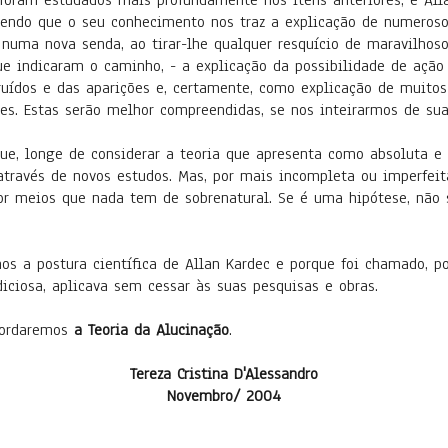
studados mais profundamente nos itens anteriores, e Allan
sendo que o seu conhecimento nos traz a explicação de numeros
a numa nova senda, ao tirar-lhe qualquer resquício de maravilhos
que indicaram o caminho, - a explicação da possibilidade de ação
ruídos e das aparições e, certamente, como explicação de muito
ões. Estas serão melhor compreendidas, se nos inteirarmos de s
nge de considerar a teoria que apresenta como absoluta e úl
através de novos estudos. Mas, por mais incompleta ou imperfei
r meios que nada tem de sobrenatural. Se é uma hipótese, não 
ostura científica de Allan Kardec e porque foi chamado, por
diciosa, aplicava sem cessar às suas pesquisas e obras.
rdaremos
a Teoria da Alucinação
.
Tereza Cristina D'Alessandro
Novembro/ 2004