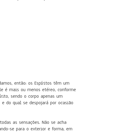
amos, então: os Espíritos têm um
 ele é mais ou menos etéreo, conforme
írito, sendo o corpo apenas um
 e do qual se despojará por ocasião
odas as sensações. Não se acha
iando-se para o exterior e forma, em