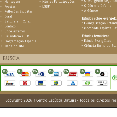
O Evangelho Segundo 
Mensagens
Minhas Participações
O Céu e o Inferno
Poesias
LGDP
A Gênese
Reflexões Espíritas
Coral
Estudos sobre evangel
Batuira em Coral
Evangelização Infanti
Contato
Mocidade Espírita Ba
Onde estamos
Estudos temáticos
Calendário C.E.B.
Estudo Evangélico
Programação Especial
Ciência Rumo ao Espi
Mapa do site
Copyright 2026 | Centro Espírita Batuira- Todos os direito