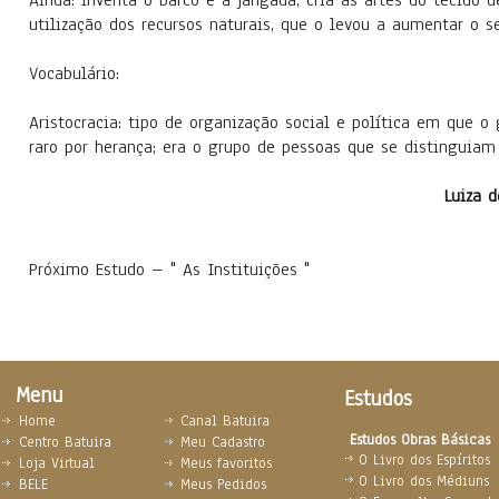
Ainda: inventa o barco e a jangada, cria as artes do tecido
utilização dos recursos naturais, que o levou a aumentar o 
Vocabulário:
Aristocracia: tipo de organização social e política em que 
raro por herança; era o grupo de pessoas que se distinguiam
Luiza 
Próximo Estudo – " As Instituições "
Menu
Estudos
Home
Canal Batuira
Estudos Obras Básicas
Centro Batuira
Meu Cadastro
O Livro dos Espíritos
Loja Virtual
Meus favoritos
O Livro dos Médiuns
BELE
Meus Pedidos